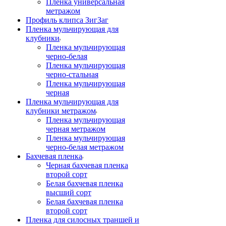
Пленка универсальная
метражом
Профиль клипса ЗигЗаг
Пленка мульчирующая для
клубники
Пленка мульчирующая
черно-белая
Пленка мульчирующая
черно-стальная
Пленка мульчирующая
черная
Пленка мульчирующая для
клубники метражом
Пленка мульчирующая
черная метражом
Пленка мульчирующая
черно-белая метражом
Бахчевая пленка
Черная бахчевая пленка
второй сорт
Белая бахчевая пленка
высший сорт
Белая бахчевая пленка
второй сорт
Пленка для силосных траншей и