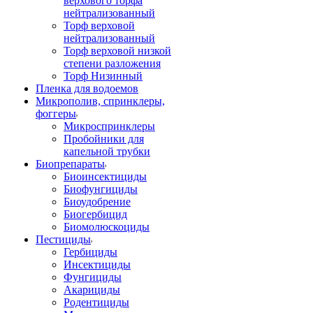
верхового торфа
нейтрализованный
Торф верховой
нейтрализованный
Торф верховой низкой
степени разложения
Торф Низинный
Пленка для водоемов
Микрополив, спринклеры,
фоггеры
Микроспринклеры
Пробойники для
капельной трубки
Биопрепараты
Биоинсектициды
Биофунгициды
Биоудобрение
Биогербицид
Биомолюскоциды
Пестициды
Гербициды
Инсектициды
Фунгициды
Акарициды
Родентициды