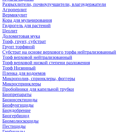
Разрыхлители, почвоулучшители, влагоудержатели
Агроперлит
Вермикулит
Кора для мульчирования
Гидрогель для растений
Цеолит
Доломитовая мука
Торф, грунт, субстрат
Грунт торфяной
Субстрат на основе верхового торфа нейтрализованный
Торф верховой нейтрализованный
Торф верховой низкой степени разложения
Торф Низинный
Пленка для водоемов
Микрополив, спринклеры, фоггеры
Микроспринклеры
Пробойники для капельной трубки
Биопрепараты
Биоинсектициды
Биофунгициды
Биоудобрение
Биогербицид
Биомолюскоциды
Пестициды
Гербициды