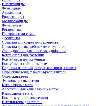
Инсектициды
Фунгициды
Акарициды
Родентициды
Моллюскоциды
Фумиганты
Ретарданты
Протравители семян
Десиканты
Средства для созревания компоста
Средства для выгребных ям и туалетов
Оборудование для внесения удобрений
Контейнеры для растений
Контейнеры для клубники
Контейнеры гибкие тканые
Подвязка растений, опоры, колышки, клипсы
Опрыскиватели, флаконы-распылители
Опрыскиватели
Флаконы-распылители
Капиллярные маты
Агроткань для капиллярных матов
Капиллярные маты
Комплектующие для теплиц
Вентиляторы для теплиц