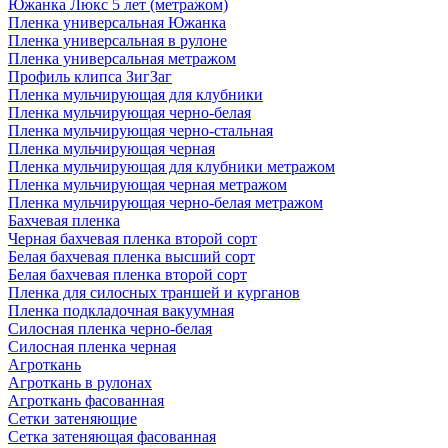
Южанка Люкс 5 лет (метражом)
Пленка универсальная Южанка
Пленка универсальная в рулоне
Пленка универсальная метражом
Профиль клипса ЗигЗаг
Пленка мульчирующая для клубники
Пленка мульчирующая черно-белая
Пленка мульчирующая черно-стальная
Пленка мульчирующая черная
Пленка мульчирующая для клубники метражом
Пленка мульчирующая черная метражом
Пленка мульчирующая черно-белая метражом
Бахчевая пленка
Черная бахчевая пленка второй сорт
Белая бахчевая пленка высший сорт
Белая бахчевая пленка второй сорт
Пленка для силосных траншей и курганов
Пленка подкладочная вакуумная
Силосная пленка черно-белая
Силосная пленка черная
Агроткань
Агроткань в рулонах
Агроткань фасованная
Сетки затеняющие
Сетка затеняющая фасованная