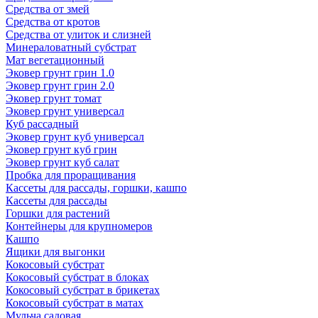
Средства от змей
Средства от кротов
Средства от улиток и слизней
Минераловатный субстрат
Мат вегетационный
Эковер грунт грин 1.0
Эковер грунт грин 2.0
Эковер грунт томат
Эковер грунт универсал
Куб рассадный
Эковер грунт куб универсал
Эковер грунт куб грин
Эковер грунт куб салат
Пробка для проращивания
Кассеты для рассады, горшки, кашпо
Кассеты для рассады
Горшки для растений
Контейнеры для крупномеров
Кашпо
Ящики для выгонки
Кокосовый субстрат
Кокосовый субстрат в блоках
Кокосовый субстрат в брикетах
Кокосовый субстрат в матах
Мульча садовая