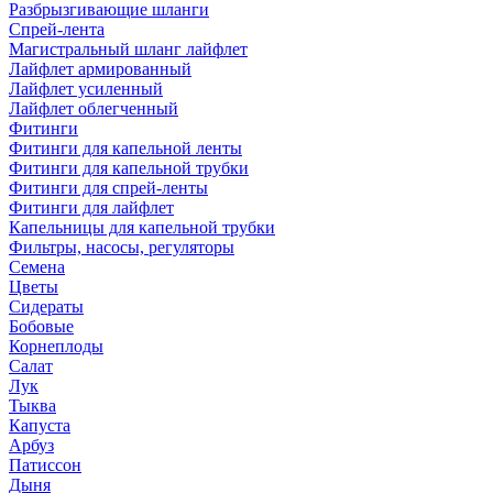
Разбрызгивающие шланги
Спрей-лента
Магистральный шланг лайфлет
Лайфлет армированный
Лайфлет усиленный
Лайфлет облегченный
Фитинги
Фитинги для капельной ленты
Фитинги для капельной трубки
Фитинги для спрей-ленты
Фитинги для лайфлет
Капельницы для капельной трубки
Фильтры, насосы, регуляторы
Семена
Цветы
Сидераты
Бобовые
Корнеплоды
Салат
Лук
Тыква
Капуста
Арбуз
Патиссон
Дыня