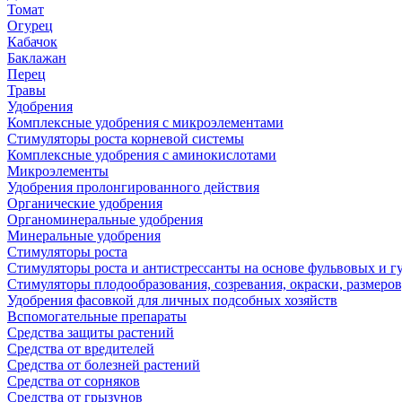
Томат
Огурец
Кабачок
Баклажан
Перец
Травы
Удобрения
Комплексные удобрения с микроэлементами
Стимуляторы роста корневой системы
Комплексные удобрения с аминокислотами
Микроэлементы
Удобрения пролонгированного действия
Органические удобрения
Органоминеральные удобрения
Минеральные удобрения
Стимуляторы роста
Стимуляторы роста и антистрессанты на основе фульвовых и 
Стимуляторы плодообразования, созревания, окраски, размеров,
Удобрения фасовкой для личных подсобных хозяйств
Вспомогательные препараты
Средства защиты растений
Средства от вредителей
Средства от болезней растений
Средства от сорняков
Средства от грызунов