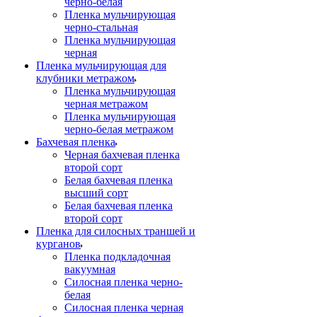
черно-белая
Пленка мульчирующая
черно-стальная
Пленка мульчирующая
черная
Пленка мульчирующая для
клубники метражом
Пленка мульчирующая
черная метражом
Пленка мульчирующая
черно-белая метражом
Бахчевая пленка
Черная бахчевая пленка
второй сорт
Белая бахчевая пленка
высший сорт
Белая бахчевая пленка
второй сорт
Пленка для силосных траншей и
курганов
Пленка подкладочная
вакуумная
Силосная пленка черно-
белая
Силосная пленка черная