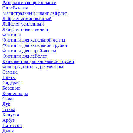
Разбрызгивающие шланги
Спрей-лента
Магистральный шланг лайфлет
Лайфлет армированный
Лайфлет усиленный
Лайфлет облегченный
Фитинги
Фитинги для капельной ленты
Фитинги для капельной трубки
Фитинги для спрей-ленты
Фитинги для лайфлет
Капельницы для капельной трубки
Фильтры, насосы, регуляторы
Семена
Цветы
Сидераты
Бобовые
Корнеплоды
Салат
Лук
Тыква
Капуста
Арбуз
Патиссон
Дыня