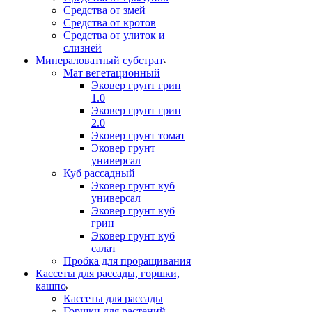
Средства от змей
Средства от кротов
Средства от улиток и
слизней
Минераловатный субстрат
Мат вегетационный
Эковер грунт грин
1.0
Эковер грунт грин
2.0
Эковер грунт томат
Эковер грунт
универсал
Куб рассадный
Эковер грунт куб
универсал
Эковер грунт куб
грин
Эковер грунт куб
салат
Пробка для проращивания
Кассеты для рассады, горшки,
кашпо
Кассеты для рассады
Горшки для растений