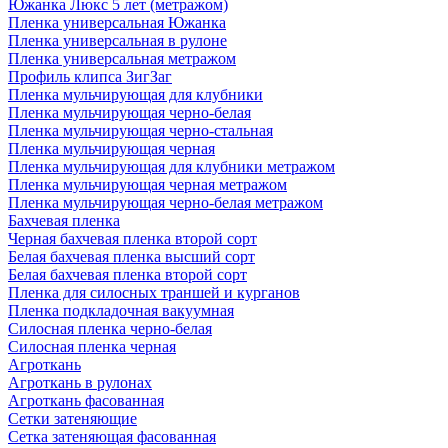
Южанка Люкс 5 лет (метражом)
Пленка универсальная Южанка
Пленка универсальная в рулоне
Пленка универсальная метражом
Профиль клипса ЗигЗаг
Пленка мульчирующая для клубники
Пленка мульчирующая черно-белая
Пленка мульчирующая черно-стальная
Пленка мульчирующая черная
Пленка мульчирующая для клубники метражом
Пленка мульчирующая черная метражом
Пленка мульчирующая черно-белая метражом
Бахчевая пленка
Черная бахчевая пленка второй сорт
Белая бахчевая пленка высший сорт
Белая бахчевая пленка второй сорт
Пленка для силосных траншей и курганов
Пленка подкладочная вакуумная
Силосная пленка черно-белая
Силосная пленка черная
Агроткань
Агроткань в рулонах
Агроткань фасованная
Сетки затеняющие
Сетка затеняющая фасованная