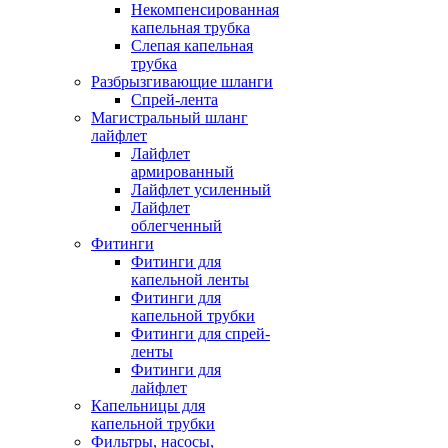
Некомпенсированная
капельная трубка
Слепая капельная
трубка
Разбрызгивающие шланги
Спрей-лента
Магистральный шланг
лайфлет
Лайфлет
армированный
Лайфлет усиленный
Лайфлет
облегченный
Фитинги
Фитинги для
капельной ленты
Фитинги для
капельной трубки
Фитинги для спрей-
ленты
Фитинги для
лайфлет
Капельницы для
капельной трубки
Фильтры, насосы,