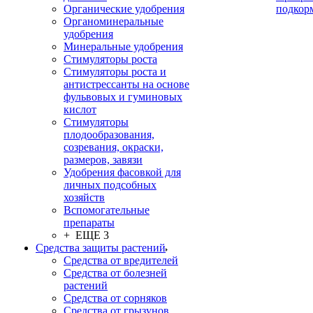
Органические удобрения
подкор
Органоминеральные
удобрения
Минеральные удобрения
Стимуляторы роста
Стимуляторы роста и
антистрессанты на основе
фульвовых и гуминовых
кислот
Стимуляторы
плодообразования,
созревания, окраски,
размеров, завязи
Удобрения фасовкой для
личных подсобных
хозяйств
Вспомогательные
препараты
+ ЕЩЕ 3
Средства защиты растений
Средства от вредителей
Средства от болезней
растений
Средства от сорняков
Средства от грызунов