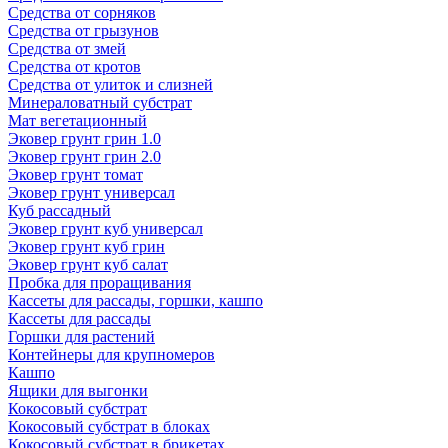
Средства от сорняков
Средства от грызунов
Средства от змей
Средства от кротов
Средства от улиток и слизней
Минераловатный субстрат
Мат вегетационный
Эковер грунт грин 1.0
Эковер грунт грин 2.0
Эковер грунт томат
Эковер грунт универсал
Куб рассадный
Эковер грунт куб универсал
Эковер грунт куб грин
Эковер грунт куб салат
Пробка для проращивания
Кассеты для рассады, горшки, кашпо
Кассеты для рассады
Горшки для растений
Контейнеры для крупномеров
Кашпо
Ящики для выгонки
Кокосовый субстрат
Кокосовый субстрат в блоках
Кокосовый субстрат в брикетах