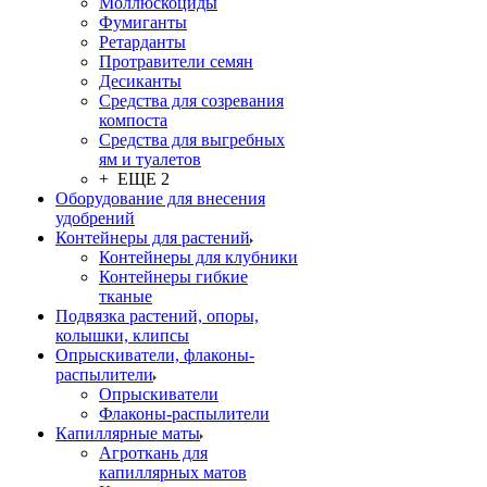
Моллюскоциды
Фумиганты
Ретарданты
Протравители семян
Десиканты
Средства для созревания
компоста
Средства для выгребных
ям и туалетов
+ ЕЩЕ 2
Оборудование для внесения
удобрений
Контейнеры для растений
Контейнеры для клубники
Контейнеры гибкие
тканые
Подвязка растений, опоры,
колышки, клипсы
Опрыскиватели, флаконы-
распылители
Опрыскиватели
Флаконы-распылители
Капиллярные маты
Агроткань для
капиллярных матов