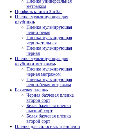
Пленка универсальная
метражом
Профиль клипса ЗигЗаг
Пленка мульчирующая для
клубники
Пленка мульчирующая
черно-белая
Пленка мульчирующая
черно-стальная
Пленка мульчирующая
черная
Пленка мульчирующая для
клубники метражом
Пленка мульчирующая
черная метражом
Пленка мульчирующая
черно-белая метражом
Бахчевая пленка
Черная бахчевая пленка
второй сорт
Белая бахчевая пленка
высший сорт
Белая бахчевая пленка
второй сорт
Пленка для силосных траншей и