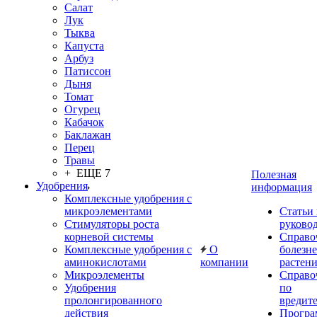
Салат
Лук
Тыква
Капуста
Арбуз
Патиссон
Дыня
Томат
Огурец
Кабачок
Баклажан
Перец
Травы
+ ЕЩЕ 7
Полезная
Удобрения
информация
Комплексные удобрения с
микроэлементами
Статьи
Стимуляторы роста
руково
корневой системы
Справо
Комплексные удобрения с
О
болезн
аминокислотами
компании
растен
Микроэлементы
Справо
Удобрения
по
пролонгированного
вредит
действия
Прогр