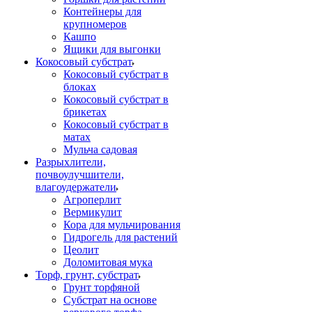
Контейнеры для
крупномеров
Кашпо
Ящики для выгонки
Кокосовый субстрат
Кокосовый субстрат в
блоках
Кокосовый субстрат в
брикетах
Кокосовый субстрат в
матах
Мульча садовая
Разрыхлители,
почвоулучшители,
влагоудержатели
Агроперлит
Вермикулит
Кора для мульчирования
Гидрогель для растений
Цеолит
Доломитовая мука
Торф, грунт, субстрат
Грунт торфяной
Субстрат на основе