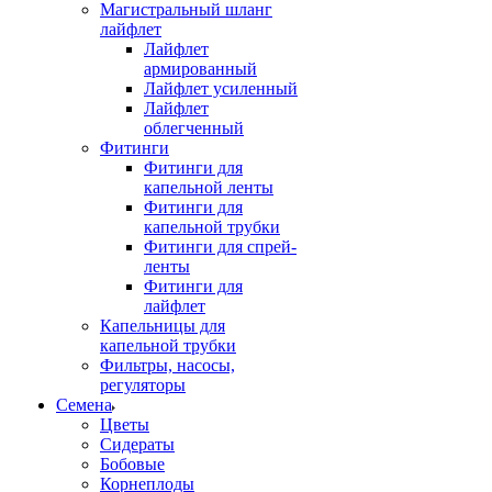
Магистральный шланг
лайфлет
Лайфлет
армированный
Лайфлет усиленный
Лайфлет
облегченный
Фитинги
Фитинги для
капельной ленты
Фитинги для
капельной трубки
Фитинги для спрей-
ленты
Фитинги для
лайфлет
Капельницы для
капельной трубки
Фильтры, насосы,
регуляторы
Семена
Цветы
Сидераты
Бобовые
Корнеплоды