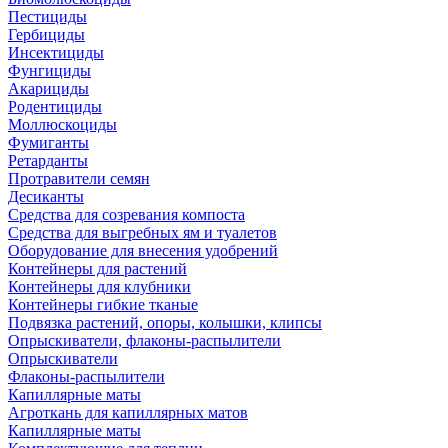
Пестициды
Гербициды
Инсектициды
Фунгициды
Акарициды
Родентициды
Моллюскоциды
Фумиганты
Ретарданты
Протравители семян
Десиканты
Средства для созревания компоста
Средства для выгребных ям и туалетов
Оборудование для внесения удобрений
Контейнеры для растений
Контейнеры для клубники
Контейнеры гибкие тканые
Подвязка растений, опоры, колышки, клипсы
Опрыскиватели, флаконы-распылители
Опрыскиватели
Флаконы-распылители
Капиллярные маты
Агроткань для капиллярных матов
Капиллярные маты