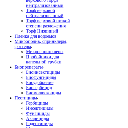
верхового торфа
нейтрализованный
Торф верховой
нейтрализованный
Торф верховой низкой
степени разложения
Торф Низинный
Пленка для водоемов
Микрополив, спринклеры,
фоггеры
Микроспринклеры
Пробойники для
капельной трубки
Биопрепараты
Биоинсектициды
Биофунгициды
Биоудобрение
Биогербицид
Биомолюскоциды
Пестициды
Гербициды
Инсектициды
Фунгициды
Акарициды
Родентициды