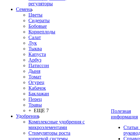
регуляторы
Семена
Цветы
Сидераты
Бобовые
Корнеплоды
Салат
Лук
Тыква
Капуста
Арбуз
Патиссон
Дыня
Томат
Огурец
Кабачок
Баклажан
Перец
Травы
+ ЕЩЕ 7
Полезная
Удобрения
информация
Комплексные удобрения с
микроэлементами
Статьи
Стимуляторы роста
руково
корневой системы
Справо