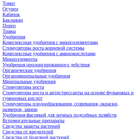
Томат
Огурец
Кабачок
Баклажан
Перец
Травы
Удобрения
Комплексные удобрения с микроэлементами
Стимуляторы роста корневой системы
Комплексные удобрения с аминокислотами
Микроэлементы
Удобрения пролонгированного действия
Органические удобрения
Органоминеральные удобрения
Минеральные удобрения
Стимуляторы роста
Стимуляторы роста и антистрессанты на основе фульвовых и
гуминовых кислот
Стимуляторы плодообразования, созревания, окраски,
размеров, завязи
Удобрения фасовкой для личных подсобных хозяйств
Вспомогательные препараты
Средства защиты растений
Средства от вредителей
Средства от болезней растений