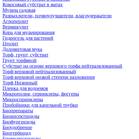
Кокосовый субстрат в матах
Мульча садовая
Разрыхлители, почвоулучшители, влагоудержатели
Агроперлит
Вермикулит
Кора для мульчирования
Гидрогель для растений
Цеолит
Доломитовая мука
Торф, грунт, субстрат
Грунт торфяной
Субстрат на основе верхового торфа нейтрализованный
Торф верховой нейтрализованный
Торф верховой низкой степени разложения
Торф Низинный
Пленка для водоемов
Микрополив, спринклеры, фоггеры
Микроспринклеры
Пробойники для капельной трубки
Биопрепараты
Биоинсектициды
Биофунгициды
Биоудобрение
Биогербицид
Биомолюскоциды