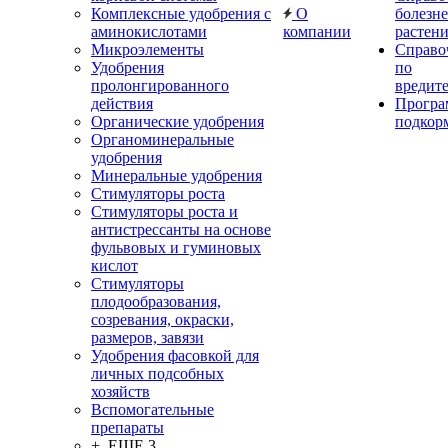
Комплексные удобрения с
О
болезн
аминокислотами
компании
растен
Микроэлементы
Справо
Удобрения
по
пролонгированного
вредит
действия
Прогр
Органические удобрения
подкор
Органоминеральные
удобрения
Минеральные удобрения
Стимуляторы роста
Стимуляторы роста и
антистрессанты на основе
фульвовых и гуминовых
кислот
Стимуляторы
плодообразования,
созревания, окраски,
размеров, завязи
Удобрения фасовкой для
личных подсобных
хозяйств
Вспомогательные
препараты
+ ЕЩЕ 3