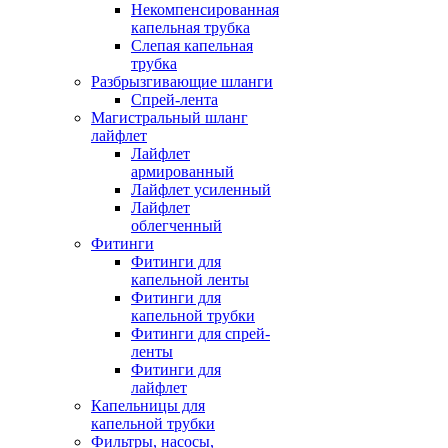
Некомпенсированная
капельная трубка
Слепая капельная
трубка
Разбрызгивающие шланги
Спрей-лента
Магистральный шланг
лайфлет
Лайфлет
армированный
Лайфлет усиленный
Лайфлет
облегченный
Фитинги
Фитинги для
капельной ленты
Фитинги для
капельной трубки
Фитинги для спрей-
ленты
Фитинги для
лайфлет
Капельницы для
капельной трубки
Фильтры, насосы,