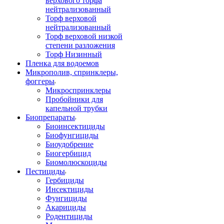
верхового торфа
нейтрализованный
Торф верховой
нейтрализованный
Торф верховой низкой
степени разложения
Торф Низинный
Пленка для водоемов
Микрополив, спринклеры,
фоггеры
Микроспринклеры
Пробойники для
капельной трубки
Биопрепараты
Биоинсектициды
Биофунгициды
Биоудобрение
Биогербицид
Биомолюскоциды
Пестициды
Гербициды
Инсектициды
Фунгициды
Акарициды
Родентициды