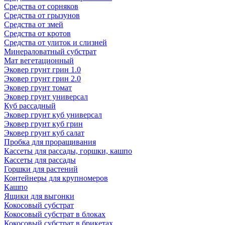
Средства от сорняков
Средства от грызунов
Средства от змей
Средства от кротов
Средства от улиток и слизней
Минераловатный субстрат
Мат вегетационный
Эковер грунт грин 1.0
Эковер грунт грин 2.0
Эковер грунт томат
Эковер грунт универсал
Куб рассадный
Эковер грунт куб универсал
Эковер грунт куб грин
Эковер грунт куб салат
Пробка для проращивания
Кассеты для рассады, горшки, кашпо
Кассеты для рассады
Горшки для растений
Контейнеры для крупномеров
Кашпо
Ящики для выгонки
Кокосовый субстрат
Кокосовый субстрат в блоках
Кокосовый субстрат в брикетах