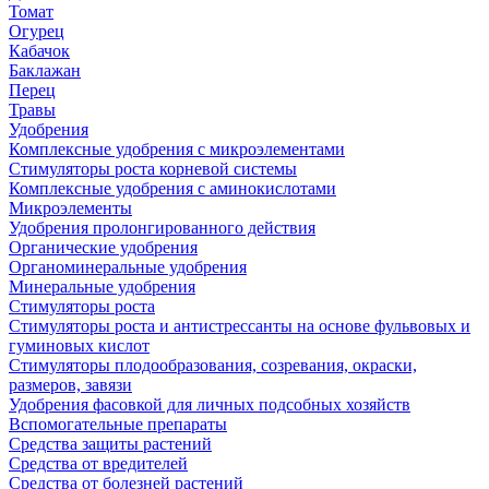
Томат
Огурец
Кабачок
Баклажан
Перец
Травы
Удобрения
Комплексные удобрения с микроэлементами
Стимуляторы роста корневой системы
Комплексные удобрения с аминокислотами
Микроэлементы
Удобрения пролонгированного действия
Органические удобрения
Органоминеральные удобрения
Минеральные удобрения
Стимуляторы роста
Стимуляторы роста и антистрессанты на основе фульвовых и
гуминовых кислот
Стимуляторы плодообразования, созревания, окраски,
размеров, завязи
Удобрения фасовкой для личных подсобных хозяйств
Вспомогательные препараты
Средства защиты растений
Средства от вредителей
Средства от болезней растений