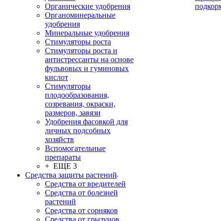
Органические удобрения
подкор
Органоминеральные
удобрения
Минеральные удобрения
Стимуляторы роста
Стимуляторы роста и
антистрессанты на основе
фульвовых и гуминовых
кислот
Стимуляторы
плодообразования,
созревания, окраски,
размеров, завязи
Удобрения фасовкой для
личных подсобных
хозяйств
Вспомогательные
препараты
+ ЕЩЕ 3
Средства защиты растений
Средства от вредителей
Средства от болезней
растений
Средства от сорняков
Средства от грызунов