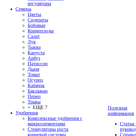
регуляторы
Семена
Цветы
Сидераты
Бобовые
Корнеплоды
Салат
Лук
Тыква
Капуста
Арбуз
Патиссон
Дыня
Томат
Огурец
Кабачок
Баклажан
Перец
Травы
+ ЕЩЕ 7
Полезная
Удобрения
информация
Комплексные удобрения с
микроэлементами
Статьи
Стимуляторы роста
руково
корневой системы
Справо