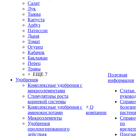
Салат
Лук
Тыква
Капуста
Арбуз
Патиссон
Дыня
Томат
Огурец
Кабачок
Баклажан
Перец
Травы
+ ЕЩЕ 7
Полезная
Удобрения
информация
Комплексные удобрения с
микроэлементами
Статьи
Стимуляторы роста
руково
корневой системы
Справо
Комплексные удобрения с
О
болезн
аминокислотами
компании
растен
Микроэлементы
Справо
Удобрения
по
пролонгированного
вредит
действия
Прогр