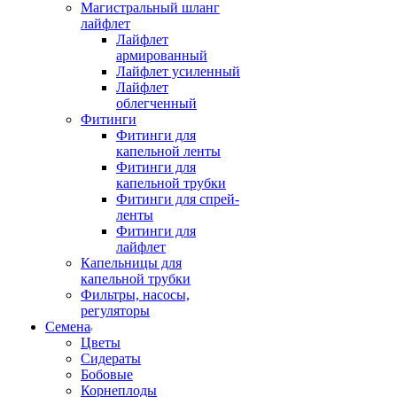
Магистральный шланг
лайфлет
Лайфлет
армированный
Лайфлет усиленный
Лайфлет
облегченный
Фитинги
Фитинги для
капельной ленты
Фитинги для
капельной трубки
Фитинги для спрей-
ленты
Фитинги для
лайфлет
Капельницы для
капельной трубки
Фильтры, насосы,
регуляторы
Семена
Цветы
Сидераты
Бобовые
Корнеплоды