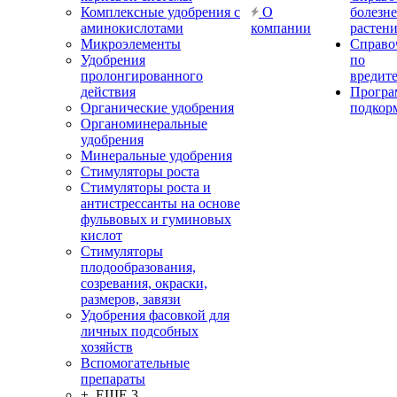
Комплексные удобрения с
О
болезн
аминокислотами
компании
растен
Микроэлементы
Справо
Удобрения
по
пролонгированного
вредит
действия
Прогр
Органические удобрения
подкор
Органоминеральные
удобрения
Минеральные удобрения
Стимуляторы роста
Стимуляторы роста и
антистрессанты на основе
фульвовых и гуминовых
кислот
Стимуляторы
плодообразования,
созревания, окраски,
размеров, завязи
Удобрения фасовкой для
личных подсобных
хозяйств
Вспомогательные
препараты
+ ЕЩЕ 3