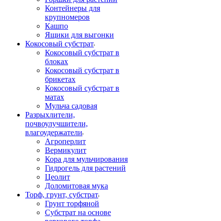
Контейнеры для
крупномеров
Кашпо
Ящики для выгонки
Кокосовый субстрат
Кокосовый субстрат в
блоках
Кокосовый субстрат в
брикетах
Кокосовый субстрат в
матах
Мульча садовая
Разрыхлители,
почвоулучшители,
влагоудержатели
Агроперлит
Вермикулит
Кора для мульчирования
Гидрогель для растений
Цеолит
Доломитовая мука
Торф, грунт, субстрат
Грунт торфяной
Субстрат на основе