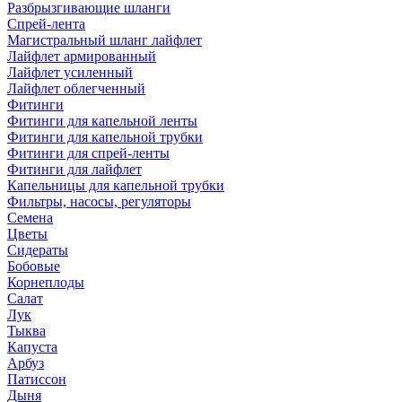
Разбрызгивающие шланги
Спрей-лента
Магистральный шланг лайфлет
Лайфлет армированный
Лайфлет усиленный
Лайфлет облегченный
Фитинги
Фитинги для капельной ленты
Фитинги для капельной трубки
Фитинги для спрей-ленты
Фитинги для лайфлет
Капельницы для капельной трубки
Фильтры, насосы, регуляторы
Семена
Цветы
Сидераты
Бобовые
Корнеплоды
Салат
Лук
Тыква
Капуста
Арбуз
Патиссон
Дыня