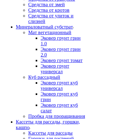
Средства от змей
Средства от кротов
Средства от улиток и
слизней
Минераловатный субстрат
Мат вегетационный
Эковер грунт грин
1.0
Эковер грунт грин
2.0
Эковер грунт томат
Эковер грунт
универсал
Куб рассадный
Эковер грунт куб
универсал
Эковер грунт куб
грин
Эковер грунт куб
салат
Пробка для проращивания
Кассеты для рассады, горшки,
кашпо
Кассеты для рассады
Горшки для растений