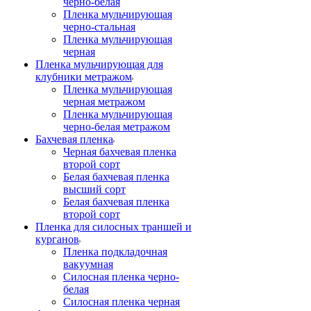
черно-белая
Пленка мульчирующая
черно-стальная
Пленка мульчирующая
черная
Пленка мульчирующая для
клубники метражом
Пленка мульчирующая
черная метражом
Пленка мульчирующая
черно-белая метражом
Бахчевая пленка
Черная бахчевая пленка
второй сорт
Белая бахчевая пленка
высший сорт
Белая бахчевая пленка
второй сорт
Пленка для силосных траншей и
курганов
Пленка подкладочная
вакуумная
Силосная пленка черно-
белая
Силосная пленка черная