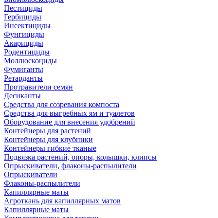
Пестициды
Гербициды
Инсектициды
Фунгициды
Акарициды
Родентициды
Моллюскоциды
Фумиганты
Ретарданты
Протравители семян
Десиканты
Средства для созревания компоста
Средства для выгребных ям и туалетов
Оборудование для внесения удобрений
Контейнеры для растений
Контейнеры для клубники
Контейнеры гибкие тканые
Подвязка растений, опоры, колышки, клипсы
Опрыскиватели, флаконы-распылители
Опрыскиватели
Флаконы-распылители
Капиллярные маты
Агроткань для капиллярных матов
Капиллярные маты