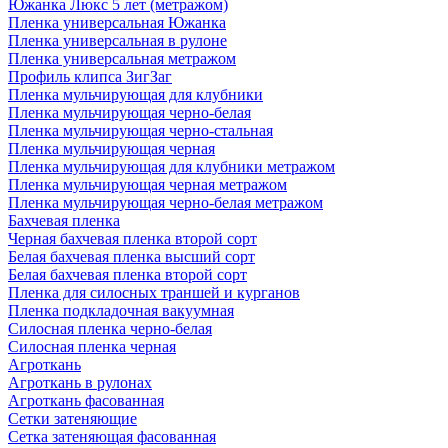
Южанка Люкс 5 лет (метражом)
Пленка универсальная Южанка
Пленка универсальная в рулоне
Пленка универсальная метражом
Профиль клипса ЗигЗаг
Пленка мульчирующая для клубники
Пленка мульчирующая черно-белая
Пленка мульчирующая черно-стальная
Пленка мульчирующая черная
Пленка мульчирующая для клубники метражом
Пленка мульчирующая черная метражом
Пленка мульчирующая черно-белая метражом
Бахчевая пленка
Черная бахчевая пленка второй сорт
Белая бахчевая пленка высший сорт
Белая бахчевая пленка второй сорт
Пленка для силосных траншей и курганов
Пленка подкладочная вакуумная
Силосная пленка черно-белая
Силосная пленка черная
Агроткань
Агроткань в рулонах
Агроткань фасованная
Сетки затеняющие
Сетка затеняющая фасованная