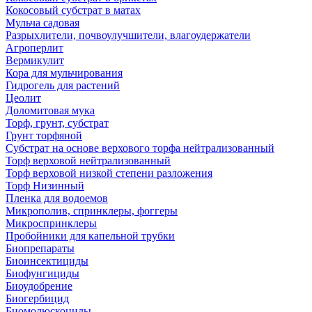
Кокосовый субстрат в матах
Мульча садовая
Разрыхлители, почвоулучшители, влагоудержатели
Агроперлит
Вермикулит
Кора для мульчирования
Гидрогель для растений
Цеолит
Доломитовая мука
Торф, грунт, субстрат
Грунт торфяной
Субстрат на основе верхового торфа нейтрализованный
Торф верховой нейтрализованный
Торф верховой низкой степени разложения
Торф Низинный
Пленка для водоемов
Микрополив, спринклеры, фоггеры
Микроспринклеры
Пробойники для капельной трубки
Биопрепараты
Биоинсектициды
Биофунгициды
Биоудобрение
Биогербицид
Биомолюскоциды