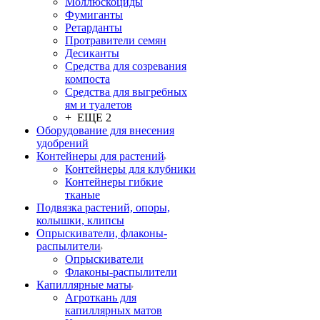
Моллюскоциды
Фумиганты
Ретарданты
Протравители семян
Десиканты
Средства для созревания
компоста
Средства для выгребных
ям и туалетов
+ ЕЩЕ 2
Оборудование для внесения
удобрений
Контейнеры для растений
Контейнеры для клубники
Контейнеры гибкие
тканые
Подвязка растений, опоры,
колышки, клипсы
Опрыскиватели, флаконы-
распылители
Опрыскиватели
Флаконы-распылители
Капиллярные маты
Агроткань для
капиллярных матов