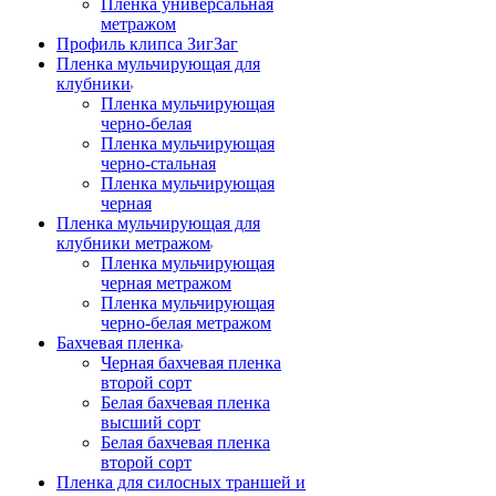
Пленка универсальная
метражом
Профиль клипса ЗигЗаг
Пленка мульчирующая для
клубники
Пленка мульчирующая
черно-белая
Пленка мульчирующая
черно-стальная
Пленка мульчирующая
черная
Пленка мульчирующая для
клубники метражом
Пленка мульчирующая
черная метражом
Пленка мульчирующая
черно-белая метражом
Бахчевая пленка
Черная бахчевая пленка
второй сорт
Белая бахчевая пленка
высший сорт
Белая бахчевая пленка
второй сорт
Пленка для силосных траншей и