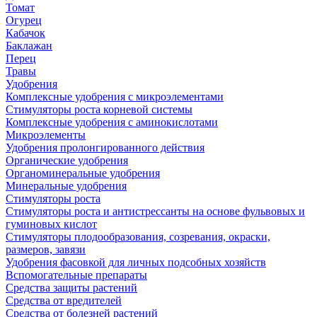
Томат
Огурец
Кабачок
Баклажан
Перец
Травы
Удобрения
Комплексные удобрения с микроэлементами
Стимуляторы роста корневой системы
Комплексные удобрения с аминокислотами
Микроэлементы
Удобрения пролонгированного действия
Органические удобрения
Органоминеральные удобрения
Минеральные удобрения
Стимуляторы роста
Стимуляторы роста и антистрессанты на основе фульвовых и
гуминовых кислот
Стимуляторы плодообразования, созревания, окраски,
размеров, завязи
Удобрения фасовкой для личных подсобных хозяйств
Вспомогательные препараты
Средства защиты растений
Средства от вредителей
Средства от болезней растений