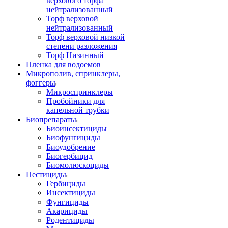
верхового торфа
нейтрализованный
Торф верховой
нейтрализованный
Торф верховой низкой
степени разложения
Торф Низинный
Пленка для водоемов
Микрополив, спринклеры,
фоггеры
Микроспринклеры
Пробойники для
капельной трубки
Биопрепараты
Биоинсектициды
Биофунгициды
Биоудобрение
Биогербицид
Биомолюскоциды
Пестициды
Гербициды
Инсектициды
Фунгициды
Акарициды
Родентициды