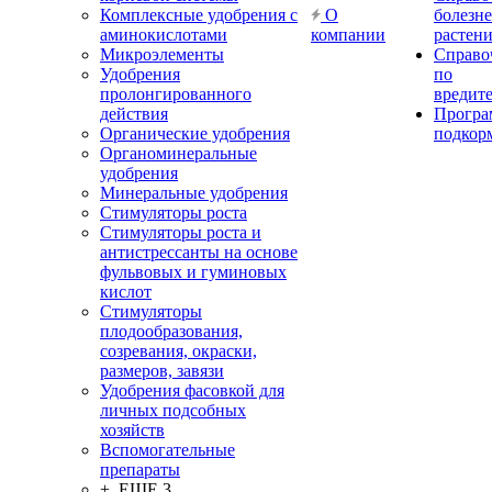
Комплексные удобрения с
О
болезн
аминокислотами
компании
растен
Микроэлементы
Справо
Удобрения
по
пролонгированного
вредит
действия
Прогр
Органические удобрения
подкор
Органоминеральные
удобрения
Минеральные удобрения
Стимуляторы роста
Стимуляторы роста и
антистрессанты на основе
фульвовых и гуминовых
кислот
Стимуляторы
плодообразования,
созревания, окраски,
размеров, завязи
Удобрения фасовкой для
личных подсобных
хозяйств
Вспомогательные
препараты
+ ЕЩЕ 3