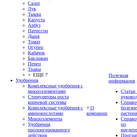
Салат
Лук
Тыква
Капуста
Арбуз
Патиссон
Дыня
Томат
Огурец
Кабачок
Баклажан
Перец
Травы
+ ЕЩЕ 7
Полезная
Удобрения
информация
Комплексные удобрения с
микроэлементами
Статьи
Стимуляторы роста
руково
корневой системы
Справо
Комплексные удобрения с
О
болезн
аминокислотами
компании
растен
Микроэлементы
Справо
Удобрения
по
пролонгированного
вредит
действия
Прогр