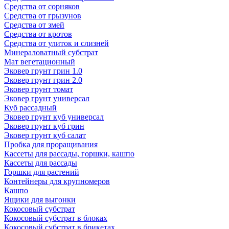
Средства от сорняков
Средства от грызунов
Средства от змей
Средства от кротов
Средства от улиток и слизней
Минераловатный субстрат
Мат вегетационный
Эковер грунт грин 1.0
Эковер грунт грин 2.0
Эковер грунт томат
Эковер грунт универсал
Куб рассадный
Эковер грунт куб универсал
Эковер грунт куб грин
Эковер грунт куб салат
Пробка для проращивания
Кассеты для рассады, горшки, кашпо
Кассеты для рассады
Горшки для растений
Контейнеры для крупномеров
Кашпо
Ящики для выгонки
Кокосовый субстрат
Кокосовый субстрат в блоках
Кокосовый субстрат в брикетах