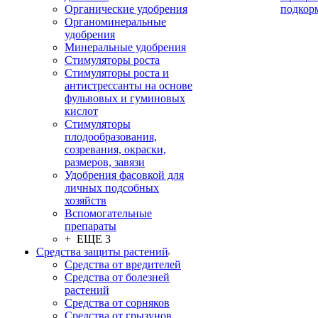
Органические удобрения
подкор
Органоминеральные
удобрения
Минеральные удобрения
Стимуляторы роста
Стимуляторы роста и
антистрессанты на основе
фульвовых и гуминовых
кислот
Стимуляторы
плодообразования,
созревания, окраски,
размеров, завязи
Удобрения фасовкой для
личных подсобных
хозяйств
Вспомогательные
препараты
+ ЕЩЕ 3
Средства защиты растений
Средства от вредителей
Средства от болезней
растений
Средства от сорняков
Средства от грызунов