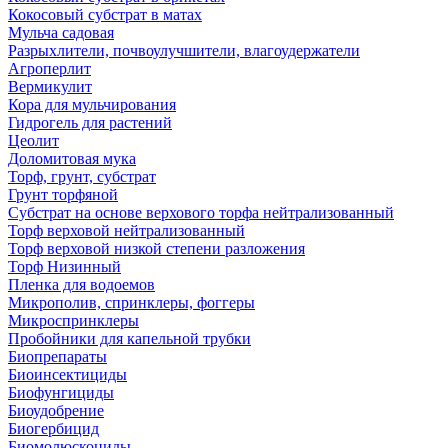
Кокосовый субстрат в матах
Мульча садовая
Разрыхлители, почвоулучшители, влагоудержатели
Агроперлит
Вермикулит
Кора для мульчирования
Гидрогель для растений
Цеолит
Доломитовая мука
Торф, грунт, субстрат
Грунт торфяной
Субстрат на основе верхового торфа нейтрализованный
Торф верховой нейтрализованный
Торф верховой низкой степени разложения
Торф Низинный
Пленка для водоемов
Микрополив, спринклеры, фоггеры
Микроспринклеры
Пробойники для капельной трубки
Биопрепараты
Биоинсектициды
Биофунгициды
Биоудобрение
Биогербицид
Биомолюскоциды