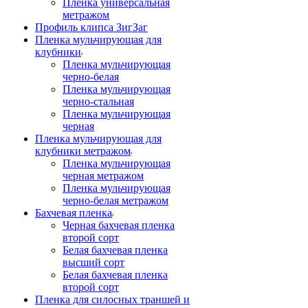
Пленка универсальная
метражом
Профиль клипса ЗигЗаг
Пленка мульчирующая для
клубники
Пленка мульчирующая
черно-белая
Пленка мульчирующая
черно-стальная
Пленка мульчирующая
черная
Пленка мульчирующая для
клубники метражом
Пленка мульчирующая
черная метражом
Пленка мульчирующая
черно-белая метражом
Бахчевая пленка
Черная бахчевая пленка
второй сорт
Белая бахчевая пленка
высший сорт
Белая бахчевая пленка
второй сорт
Пленка для силосных траншей и