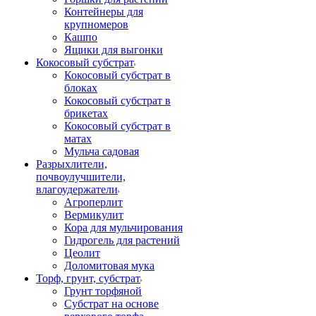
Контейнеры для
крупномеров
Кашпо
Ящики для выгонки
Кокосовый субстрат
Кокосовый субстрат в
блоках
Кокосовый субстрат в
брикетах
Кокосовый субстрат в
матах
Мульча садовая
Разрыхлители,
почвоулучшители,
влагоудержатели
Агроперлит
Вермикулит
Кора для мульчирования
Гидрогель для растений
Цеолит
Доломитовая мука
Торф, грунт, субстрат
Грунт торфяной
Субстрат на основе