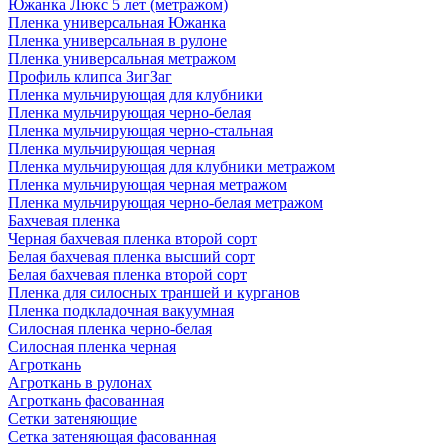
Южанка Люкс 5 лет (метражом)
Пленка универсальная Южанка
Пленка универсальная в рулоне
Пленка универсальная метражом
Профиль клипса ЗигЗаг
Пленка мульчирующая для клубники
Пленка мульчирующая черно-белая
Пленка мульчирующая черно-стальная
Пленка мульчирующая черная
Пленка мульчирующая для клубники метражом
Пленка мульчирующая черная метражом
Пленка мульчирующая черно-белая метражом
Бахчевая пленка
Черная бахчевая пленка второй сорт
Белая бахчевая пленка высший сорт
Белая бахчевая пленка второй сорт
Пленка для силосных траншей и курганов
Пленка подкладочная вакуумная
Силосная пленка черно-белая
Силосная пленка черная
Агроткань
Агроткань в рулонах
Агроткань фасованная
Сетки затеняющие
Сетка затеняющая фасованная