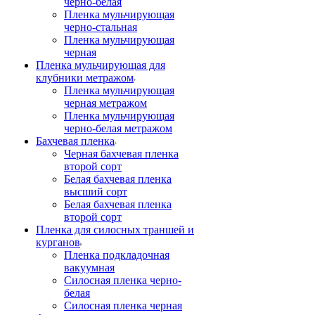
черно-белая
Пленка мульчирующая
черно-стальная
Пленка мульчирующая
черная
Пленка мульчирующая для
клубники метражом
Пленка мульчирующая
черная метражом
Пленка мульчирующая
черно-белая метражом
Бахчевая пленка
Черная бахчевая пленка
второй сорт
Белая бахчевая пленка
высший сорт
Белая бахчевая пленка
второй сорт
Пленка для силосных траншей и
курганов
Пленка подкладочная
вакуумная
Силосная пленка черно-
белая
Силосная пленка черная