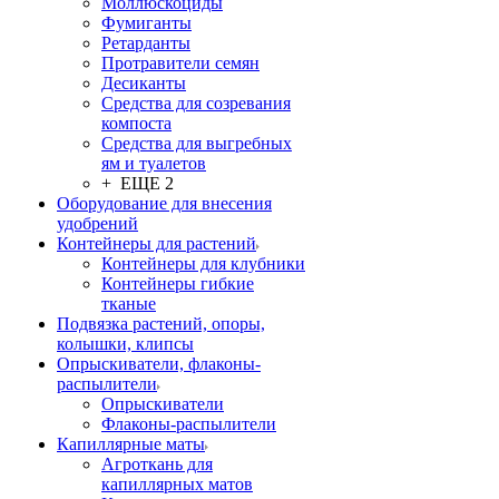
Моллюскоциды
Фумиганты
Ретарданты
Протравители семян
Десиканты
Средства для созревания
компоста
Средства для выгребных
ям и туалетов
+ ЕЩЕ 2
Оборудование для внесения
удобрений
Контейнеры для растений
Контейнеры для клубники
Контейнеры гибкие
тканые
Подвязка растений, опоры,
колышки, клипсы
Опрыскиватели, флаконы-
распылители
Опрыскиватели
Флаконы-распылители
Капиллярные маты
Агроткань для
капиллярных матов