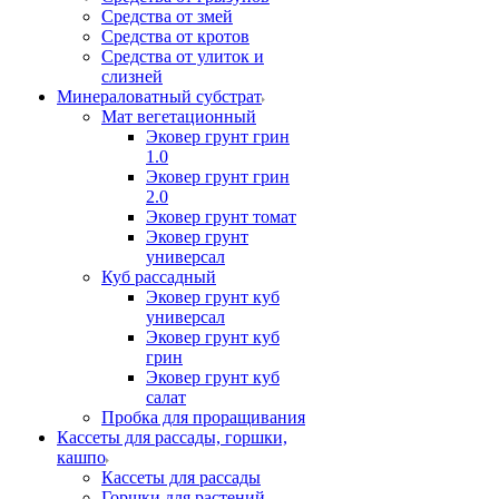
Средства от змей
Средства от кротов
Средства от улиток и
слизней
Минераловатный субстрат
Мат вегетационный
Эковер грунт грин
1.0
Эковер грунт грин
2.0
Эковер грунт томат
Эковер грунт
универсал
Куб рассадный
Эковер грунт куб
универсал
Эковер грунт куб
грин
Эковер грунт куб
салат
Пробка для проращивания
Кассеты для рассады, горшки,
кашпо
Кассеты для рассады
Горшки для растений