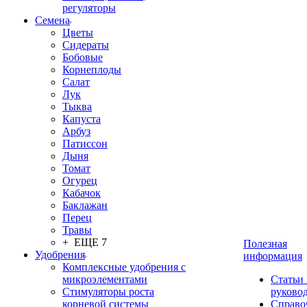
регуляторы
Семена
Цветы
Сидераты
Бобовые
Корнеплоды
Салат
Лук
Тыква
Капуста
Арбуз
Патиссон
Дыня
Томат
Огурец
Кабачок
Баклажан
Перец
Травы
+ ЕЩЕ 7
Полезная
Удобрения
информация
Комплексные удобрения с
микроэлементами
Статьи
Стимуляторы роста
руково
корневой системы
Справо