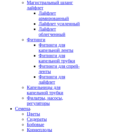
Магистральный шланг
лайфлет
Лайфлет
армированный
Лайфлет усиленный
Лайфлет
облегченный
Фитинги
Фитинги для
капельной ленты
Фитинги для
капельной трубки
Фитинги для спрей-
ленты
Фитинги для
лайфлет
Капельницы для
капельной трубки
Фильтры, насосы,
регуляторы
Семена
Цветы
Сидераты
Бобовые
Корнеплоды