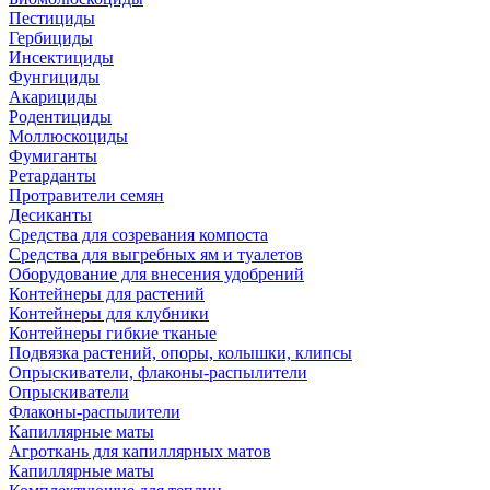
Пестициды
Гербициды
Инсектициды
Фунгициды
Акарициды
Родентициды
Моллюскоциды
Фумиганты
Ретарданты
Протравители семян
Десиканты
Средства для созревания компоста
Средства для выгребных ям и туалетов
Оборудование для внесения удобрений
Контейнеры для растений
Контейнеры для клубники
Контейнеры гибкие тканые
Подвязка растений, опоры, колышки, клипсы
Опрыскиватели, флаконы-распылители
Опрыскиватели
Флаконы-распылители
Капиллярные маты
Агроткань для капиллярных матов
Капиллярные маты