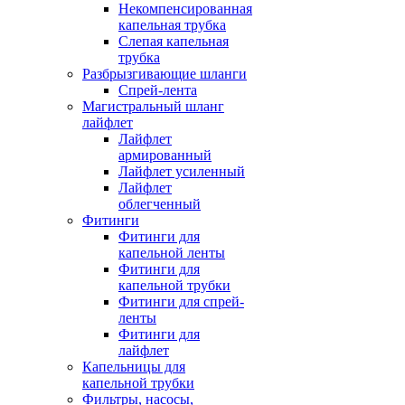
Некомпенсированная
капельная трубка
Слепая капельная
трубка
Разбрызгивающие шланги
Спрей-лента
Магистральный шланг
лайфлет
Лайфлет
армированный
Лайфлет усиленный
Лайфлет
облегченный
Фитинги
Фитинги для
капельной ленты
Фитинги для
капельной трубки
Фитинги для спрей-
ленты
Фитинги для
лайфлет
Капельницы для
капельной трубки
Фильтры, насосы,