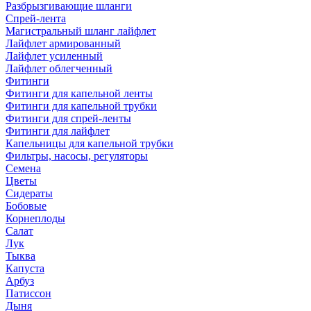
Разбрызгивающие шланги
Спрей-лента
Магистральный шланг лайфлет
Лайфлет армированный
Лайфлет усиленный
Лайфлет облегченный
Фитинги
Фитинги для капельной ленты
Фитинги для капельной трубки
Фитинги для спрей-ленты
Фитинги для лайфлет
Капельницы для капельной трубки
Фильтры, насосы, регуляторы
Семена
Цветы
Сидераты
Бобовые
Корнеплоды
Салат
Лук
Тыква
Капуста
Арбуз
Патиссон
Дыня