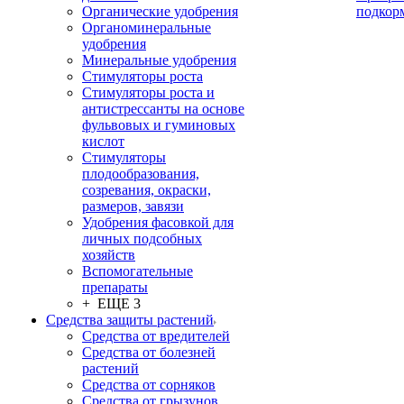
Органические удобрения
подкор
Органоминеральные
удобрения
Минеральные удобрения
Стимуляторы роста
Стимуляторы роста и
антистрессанты на основе
фульвовых и гуминовых
кислот
Стимуляторы
плодообразования,
созревания, окраски,
размеров, завязи
Удобрения фасовкой для
личных подсобных
хозяйств
Вспомогательные
препараты
+ ЕЩЕ 3
Средства защиты растений
Средства от вредителей
Средства от болезней
растений
Средства от сорняков
Средства от грызунов