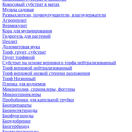
Кокосовый субстрат в матах
Мульча садовая
Разрыхлители, почвоулучшители, влагоудержатели
Агроперлит
Вермикулит
Кора для мульчирования
Гидрогель для растений
Цеолит
Доломитовая мука
Торф, грунт, субстрат
Грунт торфяной
Субстрат на основе верхового торфа нейтрализованный
Торф верховой нейтрализованный
Торф верховой низкой степени разложения
Торф Низинный
Пленка для водоемов
Микрополив, спринклеры, фоггеры
Микроспринклеры
Пробойники для капельной трубки
Биопрепараты
Биоинсектициды
Биофунгициды
Биоудобрение
Биогербицид
Биомолюскоциды