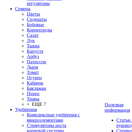
регуляторы
Семена
Цветы
Сидераты
Бобовые
Корнеплоды
Салат
Лук
Тыква
Капуста
Арбуз
Патиссон
Дыня
Томат
Огурец
Кабачок
Баклажан
Перец
Травы
+ ЕЩЕ 7
Полезная
Удобрения
информация
Комплексные удобрения с
микроэлементами
Статьи
Стимуляторы роста
руково
корневой системы
Справо