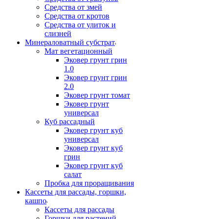
Средства от змей
Средства от кротов
Средства от улиток и
слизней
Минераловатный субстрат
Мат вегетационный
Эковер грунт грин
1.0
Эковер грунт грин
2.0
Эковер грунт томат
Эковер грунт
универсал
Куб рассадный
Эковер грунт куб
универсал
Эковер грунт куб
грин
Эковер грунт куб
салат
Пробка для проращивания
Кассеты для рассады, горшки,
кашпо
Кассеты для рассады
Горшки для растений