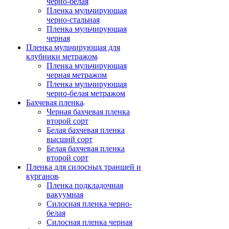
черно-белая
Пленка мульчирующая
черно-стальная
Пленка мульчирующая
черная
Пленка мульчирующая для
клубники метражом
Пленка мульчирующая
черная метражом
Пленка мульчирующая
черно-белая метражом
Бахчевая пленка
Черная бахчевая пленка
второй сорт
Белая бахчевая пленка
высший сорт
Белая бахчевая пленка
второй сорт
Пленка для силосных траншей и
курганов
Пленка подкладочная
вакуумная
Силосная пленка черно-
белая
Силосная пленка черная