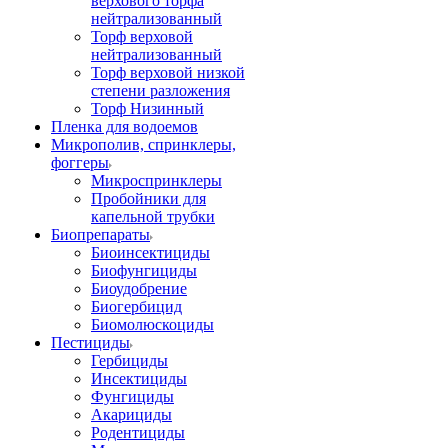
верхового торфа
нейтрализованный
Торф верховой
нейтрализованный
Торф верховой низкой
степени разложения
Торф Низинный
Пленка для водоемов
Микрополив, спринклеры,
фоггеры
Микроспринклеры
Пробойники для
капельной трубки
Биопрепараты
Биоинсектициды
Биофунгициды
Биоудобрение
Биогербицид
Биомолюскоциды
Пестициды
Гербициды
Инсектициды
Фунгициды
Акарициды
Родентициды