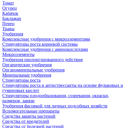
Томат
Огурец
Кабачок
Баклажан
Перец
Травы
Удобрения
Комплексные удобрения с микроэлементами
Стимуляторы роста корневой системы
Комплексные удобрения с аминокислотами
Микроэлементы
Удобрения пролонгированного действия
Органические удобрения
Органоминеральные удобрения
Минеральные удобрения
Стимуляторы роста
Стимуляторы роста и антистрессанты на основе фульвовых и
гуминовых кислот
Стимуляторы плодообразования, созревания, окраски,
размеров, завязи
Удобрения фасовкой для личных подсобных хозяйств
Вспомогательные препараты
Средства защиты растений
Средства от вредителей
Средства от болезней растений