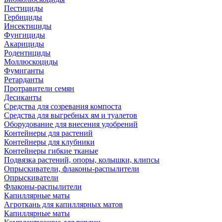
Пестициды
Гербициды
Инсектициды
Фунгициды
Акарициды
Родентициды
Моллюскоциды
Фумиганты
Ретарданты
Протравители семян
Десиканты
Средства для созревания компоста
Средства для выгребных ям и туалетов
Оборудование для внесения удобрений
Контейнеры для растений
Контейнеры для клубники
Контейнеры гибкие тканые
Подвязка растений, опоры, колышки, клипсы
Опрыскиватели, флаконы-распылители
Опрыскиватели
Флаконы-распылители
Капиллярные маты
Агроткань для капиллярных матов
Капиллярные маты