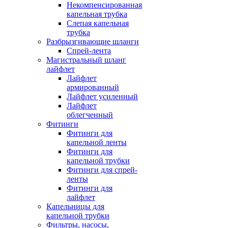
Некомпенсированная
капельная трубка
Слепая капельная
трубка
Разбрызгивающие шланги
Спрей-лента
Магистральный шланг
лайфлет
Лайфлет
армированный
Лайфлет усиленный
Лайфлет
облегченный
Фитинги
Фитинги для
капельной ленты
Фитинги для
капельной трубки
Фитинги для спрей-
ленты
Фитинги для
лайфлет
Капельницы для
капельной трубки
Фильтры, насосы,