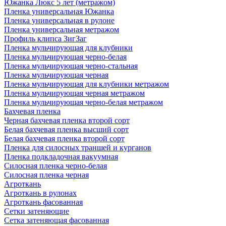
Южанка Люкс 5 лет (метражом)
Пленка универсальная Южанка
Пленка универсальная в рулоне
Пленка универсальная метражом
Профиль клипса ЗигЗаг
Пленка мульчирующая для клубники
Пленка мульчирующая черно-белая
Пленка мульчирующая черно-стальная
Пленка мульчирующая черная
Пленка мульчирующая для клубники метражом
Пленка мульчирующая черная метражом
Пленка мульчирующая черно-белая метражом
Бахчевая пленка
Черная бахчевая пленка второй сорт
Белая бахчевая пленка высший сорт
Белая бахчевая пленка второй сорт
Пленка для силосных траншей и курганов
Пленка подкладочная вакуумная
Силосная пленка черно-белая
Силосная пленка черная
Агроткань
Агроткань в рулонах
Агроткань фасованная
Сетки затеняющие
Сетка затеняющая фасованная