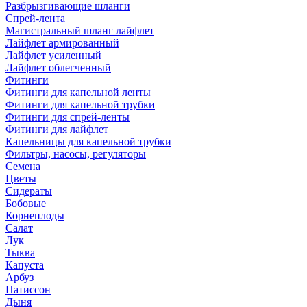
Разбрызгивающие шланги
Спрей-лента
Магистральный шланг лайфлет
Лайфлет армированный
Лайфлет усиленный
Лайфлет облегченный
Фитинги
Фитинги для капельной ленты
Фитинги для капельной трубки
Фитинги для спрей-ленты
Фитинги для лайфлет
Капельницы для капельной трубки
Фильтры, насосы, регуляторы
Семена
Цветы
Сидераты
Бобовые
Корнеплоды
Салат
Лук
Тыква
Капуста
Арбуз
Патиссон
Дыня