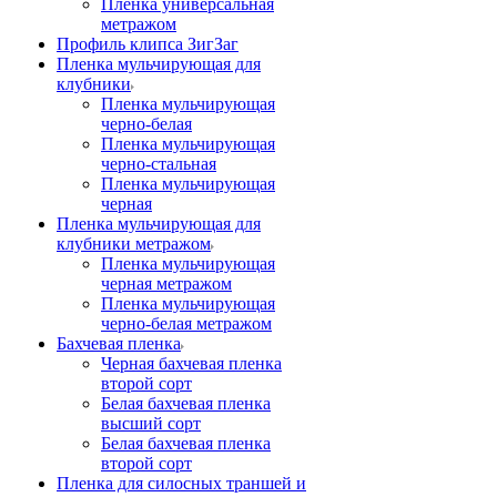
Пленка универсальная
метражом
Профиль клипса ЗигЗаг
Пленка мульчирующая для
клубники
Пленка мульчирующая
черно-белая
Пленка мульчирующая
черно-стальная
Пленка мульчирующая
черная
Пленка мульчирующая для
клубники метражом
Пленка мульчирующая
черная метражом
Пленка мульчирующая
черно-белая метражом
Бахчевая пленка
Черная бахчевая пленка
второй сорт
Белая бахчевая пленка
высший сорт
Белая бахчевая пленка
второй сорт
Пленка для силосных траншей и