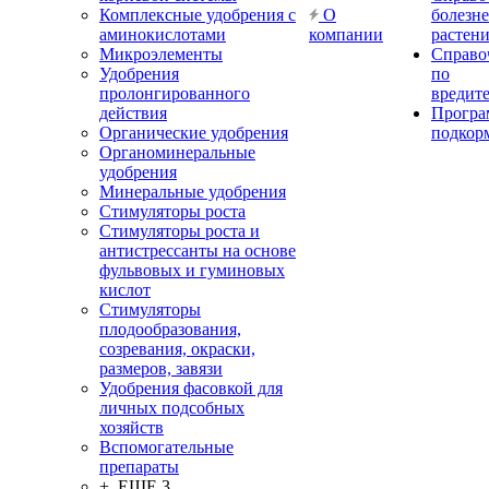
Комплексные удобрения с
О
болезн
аминокислотами
компании
растен
Микроэлементы
Справо
Удобрения
по
пролонгированного
вредит
действия
Прогр
Органические удобрения
подкор
Органоминеральные
удобрения
Минеральные удобрения
Стимуляторы роста
Стимуляторы роста и
антистрессанты на основе
фульвовых и гуминовых
кислот
Стимуляторы
плодообразования,
созревания, окраски,
размеров, завязи
Удобрения фасовкой для
личных подсобных
хозяйств
Вспомогательные
препараты
+ ЕЩЕ 3