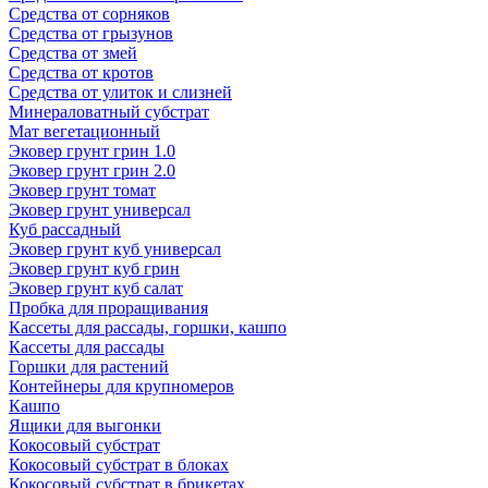
Средства от сорняков
Средства от грызунов
Средства от змей
Средства от кротов
Средства от улиток и слизней
Минераловатный субстрат
Мат вегетационный
Эковер грунт грин 1.0
Эковер грунт грин 2.0
Эковер грунт томат
Эковер грунт универсал
Куб рассадный
Эковер грунт куб универсал
Эковер грунт куб грин
Эковер грунт куб салат
Пробка для проращивания
Кассеты для рассады, горшки, кашпо
Кассеты для рассады
Горшки для растений
Контейнеры для крупномеров
Кашпо
Ящики для выгонки
Кокосовый субстрат
Кокосовый субстрат в блоках
Кокосовый субстрат в брикетах