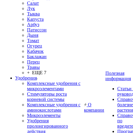
Салат
Лук
Тыква
Капуста
Арбуз
Патиссон
Дыня
Томат
Огурец
Кабачок
Баклажан
Перец
Травы
+ ЕЩЕ 7
Полезная
Удобрения
информация
Комплексные удобрения с
микроэлементами
Статьи
Стимуляторы роста
руково
корневой системы
Справо
Комплексные удобрения с
О
болезн
аминокислотами
компании
растен
Микроэлементы
Справо
Удобрения
по
пролонгированного
вредит
действия
Прогр