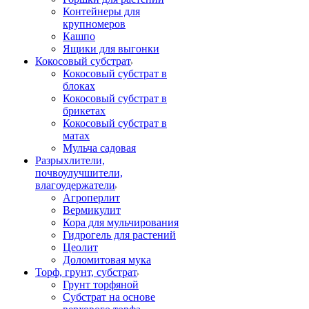
Контейнеры для
крупномеров
Кашпо
Ящики для выгонки
Кокосовый субстрат
Кокосовый субстрат в
блоках
Кокосовый субстрат в
брикетах
Кокосовый субстрат в
матах
Мульча садовая
Разрыхлители,
почвоулучшители,
влагоудержатели
Агроперлит
Вермикулит
Кора для мульчирования
Гидрогель для растений
Цеолит
Доломитовая мука
Торф, грунт, субстрат
Грунт торфяной
Субстрат на основе