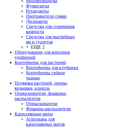
Моллюскоциды
Фумиганты
Ретарданты
Протравители семян
Десиканты
Средства для созревания
компоста
Средства для выгребных
ям и туалетов
+ ЕЩЕ 2
Оборудование для внесения
удобрений
Контейнеры для растений
Контейнеры для клубники
Контейнеры гибкие
тканые
Подвязка растений, опоры,
колышки, клипсы
Опрыскиватели, флаконы-
распылители
Опрыскиватели
Флаконы-распылители
Капиллярные маты
Агроткань для
капиллярных матов