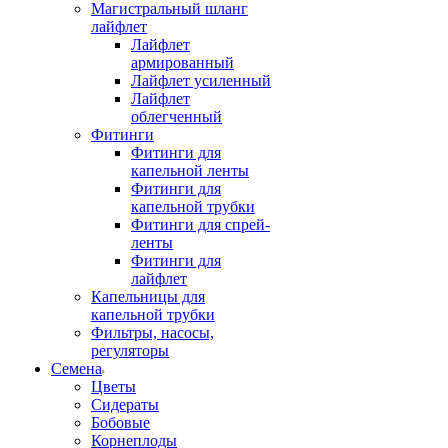
Магистральный шланг
лайфлет
Лайфлет
армированный
Лайфлет усиленный
Лайфлет
облегченный
Фитинги
Фитинги для
капельной ленты
Фитинги для
капельной трубки
Фитинги для спрей-
ленты
Фитинги для
лайфлет
Капельницы для
капельной трубки
Фильтры, насосы,
регуляторы
Семена
Цветы
Сидераты
Бобовые
Корнеплоды