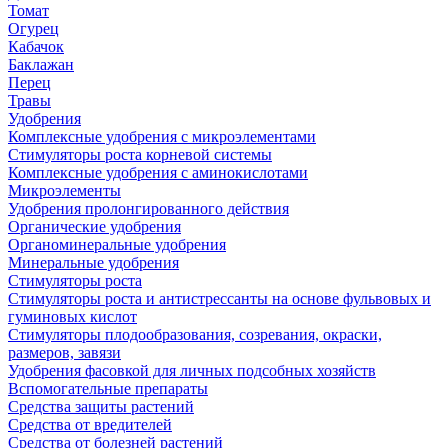
Томат
Огурец
Кабачок
Баклажан
Перец
Травы
Удобрения
Комплексные удобрения с микроэлементами
Стимуляторы роста корневой системы
Комплексные удобрения с аминокислотами
Микроэлементы
Удобрения пролонгированного действия
Органические удобрения
Органоминеральные удобрения
Минеральные удобрения
Стимуляторы роста
Стимуляторы роста и антистрессанты на основе фульвовых и
гуминовых кислот
Стимуляторы плодообразования, созревания, окраски,
размеров, завязи
Удобрения фасовкой для личных подсобных хозяйств
Вспомогательные препараты
Средства защиты растений
Средства от вредителей
Средства от болезней растений