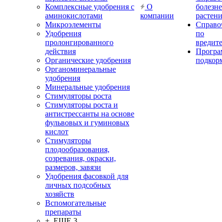
Комплексные удобрения с
О
болезн
аминокислотами
компании
растен
Микроэлементы
Справо
Удобрения
по
пролонгированного
вредит
действия
Прогр
Органические удобрения
подкор
Органоминеральные
удобрения
Минеральные удобрения
Стимуляторы роста
Стимуляторы роста и
антистрессанты на основе
фульвовых и гуминовых
кислот
Стимуляторы
плодообразования,
созревания, окраски,
размеров, завязи
Удобрения фасовкой для
личных подсобных
хозяйств
Вспомогательные
препараты
+ ЕЩЕ 3