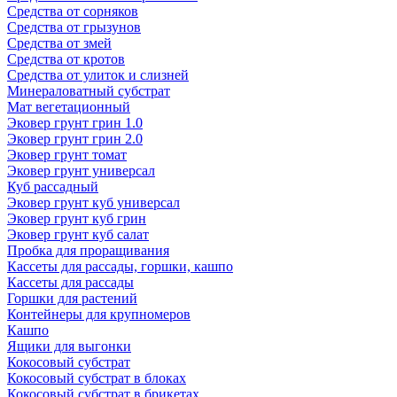
Средства от сорняков
Средства от грызунов
Средства от змей
Средства от кротов
Средства от улиток и слизней
Минераловатный субстрат
Мат вегетационный
Эковер грунт грин 1.0
Эковер грунт грин 2.0
Эковер грунт томат
Эковер грунт универсал
Куб рассадный
Эковер грунт куб универсал
Эковер грунт куб грин
Эковер грунт куб салат
Пробка для проращивания
Кассеты для рассады, горшки, кашпо
Кассеты для рассады
Горшки для растений
Контейнеры для крупномеров
Кашпо
Ящики для выгонки
Кокосовый субстрат
Кокосовый субстрат в блоках
Кокосовый субстрат в брикетах