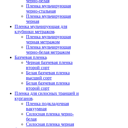
черно-белая
Пленка мульчирующая
черно-стальная
Пленка мульчирующая
черная
Пленка мульчирующая для
клубники метражом
Пленка мульчирующая
черная метражом
Пленка мульчирующая
черно-белая метражом
Бахчевая пленка
Черная бахчевая пленка
второй сорт
Белая бахчевая пленка
высший сорт
Белая бахчевая пленка
второй сорт
Пленка для силосных траншей и
курганов
Пленка подкладочная
вакуумная
Силосная пленка черно-
белая
Силосная пленка черная