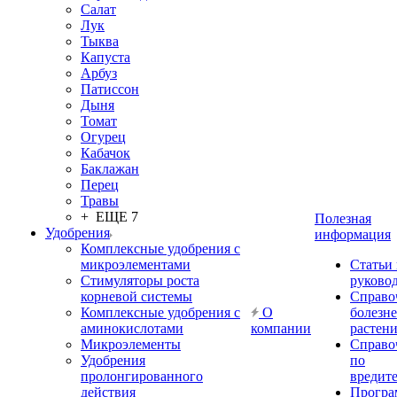
Салат
Лук
Тыква
Капуста
Арбуз
Патиссон
Дыня
Томат
Огурец
Кабачок
Баклажан
Перец
Травы
+ ЕЩЕ 7
Полезная
Удобрения
информация
Комплексные удобрения с
микроэлементами
Статьи
Стимуляторы роста
руково
корневой системы
Справо
Комплексные удобрения с
О
болезн
аминокислотами
компании
растен
Микроэлементы
Справо
Удобрения
по
пролонгированного
вредит
действия
Прогр