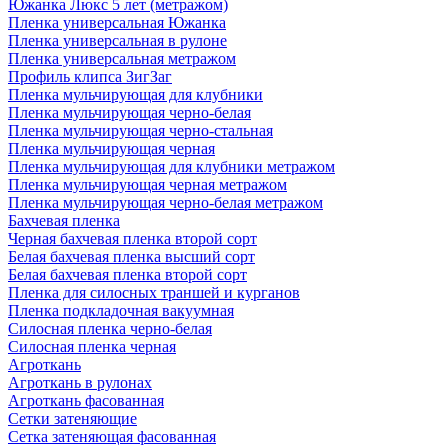
Южанка Люкс 5 лет (метражом)
Пленка универсальная Южанка
Пленка универсальная в рулоне
Пленка универсальная метражом
Профиль клипса ЗигЗаг
Пленка мульчирующая для клубники
Пленка мульчирующая черно-белая
Пленка мульчирующая черно-стальная
Пленка мульчирующая черная
Пленка мульчирующая для клубники метражом
Пленка мульчирующая черная метражом
Пленка мульчирующая черно-белая метражом
Бахчевая пленка
Черная бахчевая пленка второй сорт
Белая бахчевая пленка высший сорт
Белая бахчевая пленка второй сорт
Пленка для силосных траншей и курганов
Пленка подкладочная вакуумная
Силосная пленка черно-белая
Силосная пленка черная
Агроткань
Агроткань в рулонах
Агроткань фасованная
Сетки затеняющие
Сетка затеняющая фасованная