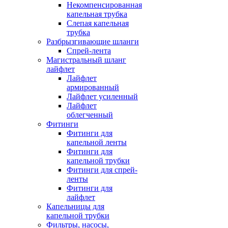
Некомпенсированная
капельная трубка
Слепая капельная
трубка
Разбрызгивающие шланги
Спрей-лента
Магистральный шланг
лайфлет
Лайфлет
армированный
Лайфлет усиленный
Лайфлет
облегченный
Фитинги
Фитинги для
капельной ленты
Фитинги для
капельной трубки
Фитинги для спрей-
ленты
Фитинги для
лайфлет
Капельницы для
капельной трубки
Фильтры, насосы,