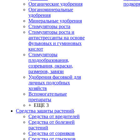
Органические удобрения
подкор
Органоминеральные
удобрения
Минеральные удобрения
Стимуляторы роста
Стимуляторы роста и
антистрессанты на основе
фульвовых и гуминовых
кислот
Стимуляторы
плодообразования,
созревания, окраски,
размеров, завязи
Удобрения фасовкой для
личных подсобных
хозяйств
Вспомогательные
препараты
+ ЕЩЕ 3
Средства защиты растений
Средства от вредителей
Средства от болезней
растений
Средства от сорняков
Средства от грызунов