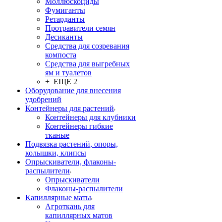
Моллюскоциды
Фумиганты
Ретарданты
Протравители семян
Десиканты
Средства для созревания
компоста
Средства для выгребных
ям и туалетов
+ ЕЩЕ 2
Оборудование для внесения
удобрений
Контейнеры для растений
Контейнеры для клубники
Контейнеры гибкие
тканые
Подвязка растений, опоры,
колышки, клипсы
Опрыскиватели, флаконы-
распылители
Опрыскиватели
Флаконы-распылители
Капиллярные маты
Агроткань для
капиллярных матов