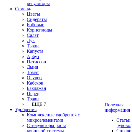
регуляторы
Семена
Цветы
Сидераты
Бобовые
Корнеплоды
Салат
Лук
Тыква
Капуста
Арбуз
Патиссон
Дыня
Томат
Огурец
Кабачок
Баклажан
Перец
Травы
+ ЕЩЕ 7
Полезная
Удобрения
информация
Комплексные удобрения с
микроэлементами
Статьи
Стимуляторы роста
руково
корневой системы
Справо