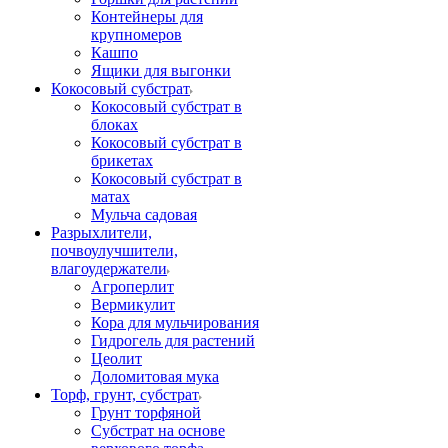
Контейнеры для
крупномеров
Кашпо
Ящики для выгонки
Кокосовый субстрат
Кокосовый субстрат в
блоках
Кокосовый субстрат в
брикетах
Кокосовый субстрат в
матах
Мульча садовая
Разрыхлители,
почвоулучшители,
влагоудержатели
Агроперлит
Вермикулит
Кора для мульчирования
Гидрогель для растений
Цеолит
Доломитовая мука
Торф, грунт, субстрат
Грунт торфяной
Субстрат на основе