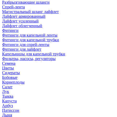
Разбрызгивающие шланги
Спрей-лента
Магистральный шланг лайфлет
Лайфлет армированный
Лайфлет усиленный
Лайфлет облегченный
Фитинги
Фитинги для капельной ленты
Фитинги для капельной трубки
Фитинги для спрей-ленты
Фитинги для лайфлет
Капельницы для капельной трубки
Фильтры, насосы, регуляторы
Семена
Цветы
Сидераты
Бобовые
Корнеплоды
Салат
Лук
Тыква
Капуста
Арбуз
Патиссон
Дыня