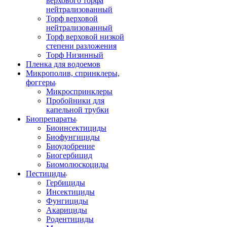
верхового торфа
нейтрализованный
Торф верховой
нейтрализованный
Торф верховой низкой
степени разложения
Торф Низинный
Пленка для водоемов
Микрополив, спринклеры,
фоггеры
Микроспринклеры
Пробойники для
капельной трубки
Биопрепараты
Биоинсектициды
Биофунгициды
Биоудобрение
Биогербицид
Биомолюскоциды
Пестициды
Гербициды
Инсектициды
Фунгициды
Акарициды
Родентициды