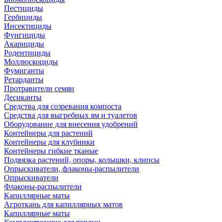
Пестициды
Гербициды
Инсектициды
Фунгициды
Акарициды
Родентициды
Моллюскоциды
Фумиганты
Ретарданты
Протравители семян
Десиканты
Средства для созревания компоста
Средства для выгребных ям и туалетов
Оборудование для внесения удобрений
Контейнеры для растений
Контейнеры для клубники
Контейнеры гибкие тканые
Подвязка растений, опоры, колышки, клипсы
Опрыскиватели, флаконы-распылители
Опрыскиватели
Флаконы-распылители
Капиллярные маты
Агроткань для капиллярных матов
Капиллярные маты