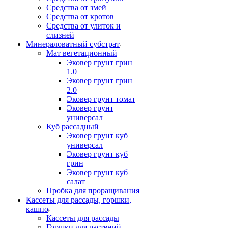
Средства от змей
Средства от кротов
Средства от улиток и
слизней
Минераловатный субстрат
Мат вегетационный
Эковер грунт грин
1.0
Эковер грунт грин
2.0
Эковер грунт томат
Эковер грунт
универсал
Куб рассадный
Эковер грунт куб
универсал
Эковер грунт куб
грин
Эковер грунт куб
салат
Пробка для проращивания
Кассеты для рассады, горшки,
кашпо
Кассеты для рассады
Горшки для растений