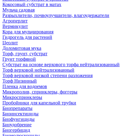
Кокосовый субстрат в матах
Мульча садовая
Разрыхлители, почвоулучшители, влагоудержатели
Агроперлит
Вермикулит
Кора для мульчирования
Гидрогель для растений
Цеолит
Доломитовая мука
Торф, грунт, субстрат
Грунт торфяной
Субстрат на основе верхового торфа нейтрализованный
Торф верховой нейтрализованный
Торф верховой низкой степени разложения
Торф Низинный
Пленка для водоемов
Микрополив, спринклеры, фоггеры
Микроспринклеры
Пробойники для капельной трубки
Биопрепараты
Биоинсектициды
Биофунгициды
Биоудобрение
Биогербицид
Биомолюскоциды