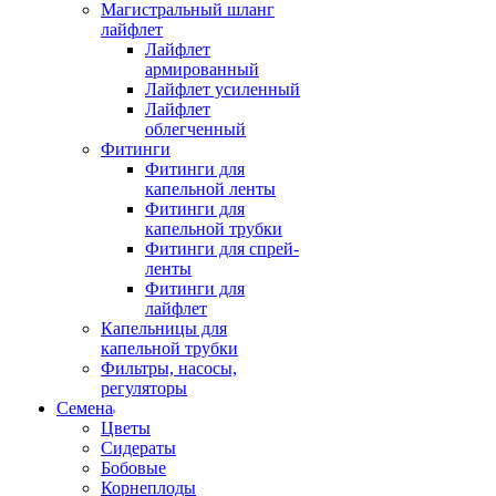
Магистральный шланг
лайфлет
Лайфлет
армированный
Лайфлет усиленный
Лайфлет
облегченный
Фитинги
Фитинги для
капельной ленты
Фитинги для
капельной трубки
Фитинги для спрей-
ленты
Фитинги для
лайфлет
Капельницы для
капельной трубки
Фильтры, насосы,
регуляторы
Семена
Цветы
Сидераты
Бобовые
Корнеплоды