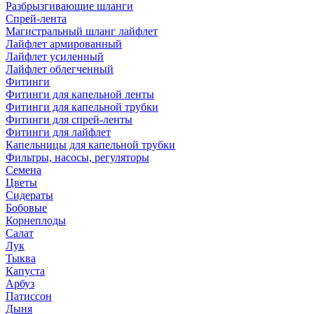
Разбрызгивающие шланги
Спрей-лента
Магистральный шланг лайфлет
Лайфлет армированный
Лайфлет усиленный
Лайфлет облегченный
Фитинги
Фитинги для капельной ленты
Фитинги для капельной трубки
Фитинги для спрей-ленты
Фитинги для лайфлет
Капельницы для капельной трубки
Фильтры, насосы, регуляторы
Семена
Цветы
Сидераты
Бобовые
Корнеплоды
Салат
Лук
Тыква
Капуста
Арбуз
Патиссон
Дыня