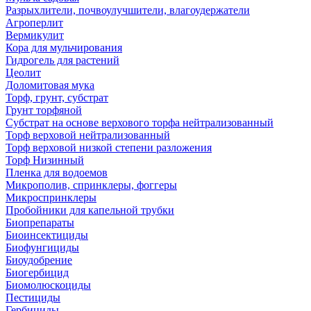
Разрыхлители, почвоулучшители, влагоудержатели
Агроперлит
Вермикулит
Кора для мульчирования
Гидрогель для растений
Цеолит
Доломитовая мука
Торф, грунт, субстрат
Грунт торфяной
Субстрат на основе верхового торфа нейтрализованный
Торф верховой нейтрализованный
Торф верховой низкой степени разложения
Торф Низинный
Пленка для водоемов
Микрополив, спринклеры, фоггеры
Микроспринклеры
Пробойники для капельной трубки
Биопрепараты
Биоинсектициды
Биофунгициды
Биоудобрение
Биогербицид
Биомолюскоциды
Пестициды
Гербициды