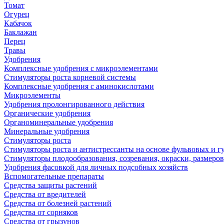
Томат
Огурец
Кабачок
Баклажан
Перец
Травы
Удобрения
Комплексные удобрения с микроэлементами
Стимуляторы роста корневой системы
Комплексные удобрения с аминокислотами
Микроэлементы
Удобрения пролонгированного действия
Органические удобрения
Органоминеральные удобрения
Минеральные удобрения
Стимуляторы роста
Стимуляторы роста и антистрессанты на основе фульвовых и 
Стимуляторы плодообразования, созревания, окраски, размеров,
Удобрения фасовкой для личных подсобных хозяйств
Вспомогательные препараты
Средства защиты растений
Средства от вредителей
Средства от болезней растений
Средства от сорняков
Средства от грызунов