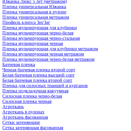
Южанка Люкс 5 лет (метражом)
Пленка универсальная Южанка
Пленка универсальная в рулоне
Пленка универсальная метражом
Профиль клипса ЗигЗаг
Пленка мульчирующая для клубники
Пленка мульчирующая черно-белая
Пленка мульчирующая черно-стальная
Пленка мульчирующая черная
Пленка мульчирующая для клубники метражом
Пленка мульчирующая черная метражом
Пленка мульчирующая черно-белая метражом
Бахчевая пленка
Черная бахчевая пленка второй сорт
Белая бахчевая пленка высший сорт
Белая бахчевая пленка второй сорт
Пленка для силосных траншей и курганов
Пленка подкладочная вакуумная
Силосная пленка черно-белая
Силосная пленка черная
Агроткань
Агроткань в рулонах
Агроткань фасованная
Сетки затеняющие
Сетка затеняющая фасованная