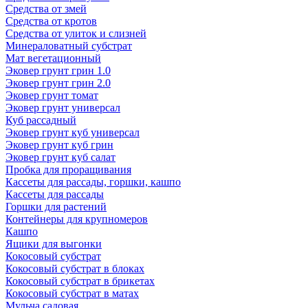
Средства от змей
Средства от кротов
Средства от улиток и слизней
Минераловатный субстрат
Мат вегетационный
Эковер грунт грин 1.0
Эковер грунт грин 2.0
Эковер грунт томат
Эковер грунт универсал
Куб рассадный
Эковер грунт куб универсал
Эковер грунт куб грин
Эковер грунт куб салат
Пробка для проращивания
Кассеты для рассады, горшки, кашпо
Кассеты для рассады
Горшки для растений
Контейнеры для крупномеров
Кашпо
Ящики для выгонки
Кокосовый субстрат
Кокосовый субстрат в блоках
Кокосовый субстрат в брикетах
Кокосовый субстрат в матах
Мульча садовая