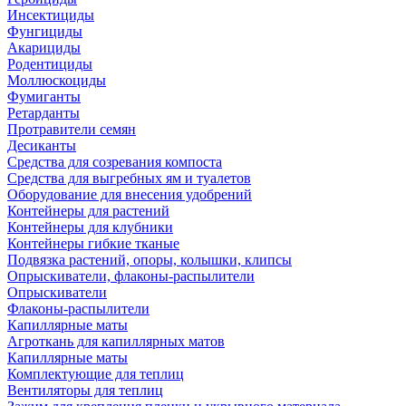
Инсектициды
Фунгициды
Акарициды
Родентициды
Моллюскоциды
Фумиганты
Ретарданты
Протравители семян
Десиканты
Средства для созревания компоста
Средства для выгребных ям и туалетов
Оборудование для внесения удобрений
Контейнеры для растений
Контейнеры для клубники
Контейнеры гибкие тканые
Подвязка растений, опоры, колышки, клипсы
Опрыскиватели, флаконы-распылители
Опрыскиватели
Флаконы-распылители
Капиллярные маты
Агроткань для капиллярных матов
Капиллярные маты
Комплектующие для теплиц
Вентиляторы для теплиц