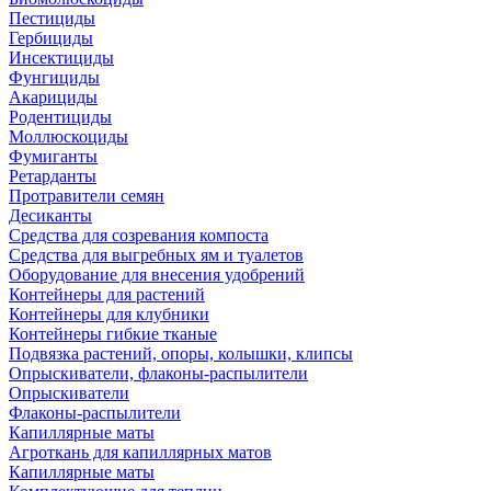
Пестициды
Гербициды
Инсектициды
Фунгициды
Акарициды
Родентициды
Моллюскоциды
Фумиганты
Ретарданты
Протравители семян
Десиканты
Средства для созревания компоста
Средства для выгребных ям и туалетов
Оборудование для внесения удобрений
Контейнеры для растений
Контейнеры для клубники
Контейнеры гибкие тканые
Подвязка растений, опоры, колышки, клипсы
Опрыскиватели, флаконы-распылители
Опрыскиватели
Флаконы-распылители
Капиллярные маты
Агроткань для капиллярных матов
Капиллярные маты