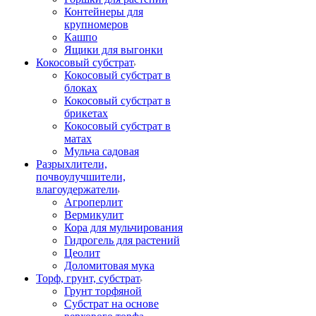
Контейнеры для
крупномеров
Кашпо
Ящики для выгонки
Кокосовый субстрат
Кокосовый субстрат в
блоках
Кокосовый субстрат в
брикетах
Кокосовый субстрат в
матах
Мульча садовая
Разрыхлители,
почвоулучшители,
влагоудержатели
Агроперлит
Вермикулит
Кора для мульчирования
Гидрогель для растений
Цеолит
Доломитовая мука
Торф, грунт, субстрат
Грунт торфяной
Субстрат на основе