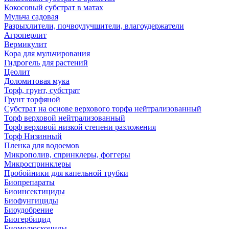
Кокосовый субстрат в матах
Мульча садовая
Разрыхлители, почвоулучшители, влагоудержатели
Агроперлит
Вермикулит
Кора для мульчирования
Гидрогель для растений
Цеолит
Доломитовая мука
Торф, грунт, субстрат
Грунт торфяной
Субстрат на основе верхового торфа нейтрализованный
Торф верховой нейтрализованный
Торф верховой низкой степени разложения
Торф Низинный
Пленка для водоемов
Микрополив, спринклеры, фоггеры
Микроспринклеры
Пробойники для капельной трубки
Биопрепараты
Биоинсектициды
Биофунгициды
Биоудобрение
Биогербицид
Биомолюскоциды