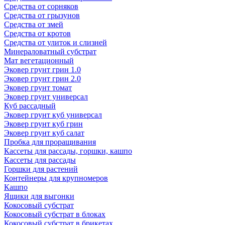
Средства от сорняков
Средства от грызунов
Средства от змей
Средства от кротов
Средства от улиток и слизней
Минераловатный субстрат
Мат вегетационный
Эковер грунт грин 1.0
Эковер грунт грин 2.0
Эковер грунт томат
Эковер грунт универсал
Куб рассадный
Эковер грунт куб универсал
Эковер грунт куб грин
Эковер грунт куб салат
Пробка для проращивания
Кассеты для рассады, горшки, кашпо
Кассеты для рассады
Горшки для растений
Контейнеры для крупномеров
Кашпо
Ящики для выгонки
Кокосовый субстрат
Кокосовый субстрат в блоках
Кокосовый субстрат в брикетах