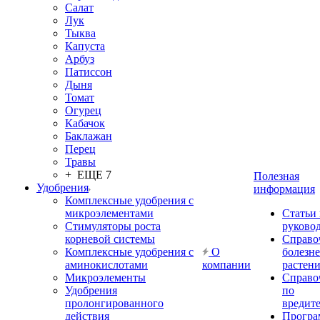
Салат
Лук
Тыква
Капуста
Арбуз
Патиссон
Дыня
Томат
Огурец
Кабачок
Баклажан
Перец
Травы
+ ЕЩЕ 7
Полезная
Удобрения
информация
Комплексные удобрения с
микроэлементами
Статьи
Стимуляторы роста
руково
корневой системы
Справо
Комплексные удобрения с
О
болезн
аминокислотами
компании
растен
Микроэлементы
Справо
Удобрения
по
пролонгированного
вредит
действия
Прогр