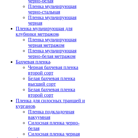
черно-белая
Пленка мульчирующая
черно-стальная
Пленка мульчирующая
черная
Пленка мульчирующая для
клубники метражом
Пленка мульчирующая
черная метражом
Пленка мульчирующая
черно-белая метражом
Бахчевая пленка
Черная бахчевая пленка
второй сорт
Белая бахчевая пленка
высший сорт
Белая бахчевая пленка
второй сорт
Пленка для силосных траншей и
курганов
Пленка подкладочная
вакуумная
Силосная пленка черно-
белая
Силосная пленка черная