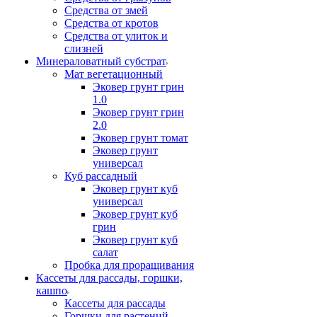
Средства от змей
Средства от кротов
Средства от улиток и
слизней
Минераловатный субстрат
Мат вегетационный
Эковер грунт грин
1.0
Эковер грунт грин
2.0
Эковер грунт томат
Эковер грунт
универсал
Куб рассадный
Эковер грунт куб
универсал
Эковер грунт куб
грин
Эковер грунт куб
салат
Пробка для проращивания
Кассеты для рассады, горшки,
кашпо
Кассеты для рассады
Горшки для растений