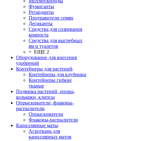
Моллюскоциды
Фумиганты
Ретарданты
Протравители семян
Десиканты
Средства для созревания
компоста
Средства для выгребных
ям и туалетов
+ ЕЩЕ 2
Оборудование для внесения
удобрений
Контейнеры для растений
Контейнеры для клубники
Контейнеры гибкие
тканые
Подвязка растений, опоры,
колышки, клипсы
Опрыскиватели, флаконы-
распылители
Опрыскиватели
Флаконы-распылители
Капиллярные маты
Агроткань для
капиллярных матов