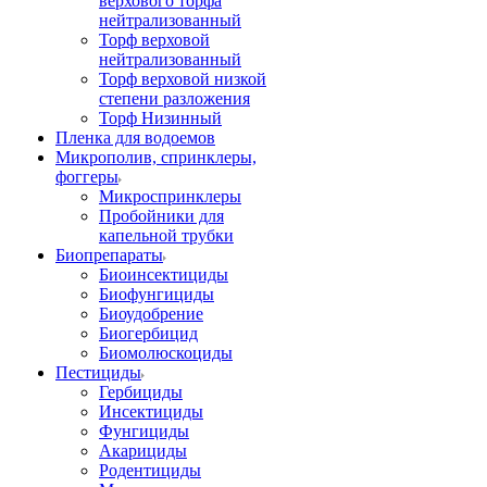
верхового торфа
нейтрализованный
Торф верховой
нейтрализованный
Торф верховой низкой
степени разложения
Торф Низинный
Пленка для водоемов
Микрополив, спринклеры,
фоггеры
Микроспринклеры
Пробойники для
капельной трубки
Биопрепараты
Биоинсектициды
Биофунгициды
Биоудобрение
Биогербицид
Биомолюскоциды
Пестициды
Гербициды
Инсектициды
Фунгициды
Акарициды
Родентициды