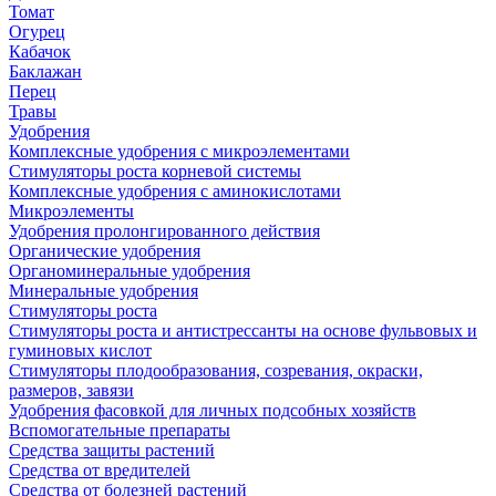
Томат
Огурец
Кабачок
Баклажан
Перец
Травы
Удобрения
Комплексные удобрения с микроэлементами
Стимуляторы роста корневой системы
Комплексные удобрения с аминокислотами
Микроэлементы
Удобрения пролонгированного действия
Органические удобрения
Органоминеральные удобрения
Минеральные удобрения
Стимуляторы роста
Стимуляторы роста и антистрессанты на основе фульвовых и
гуминовых кислот
Стимуляторы плодообразования, созревания, окраски,
размеров, завязи
Удобрения фасовкой для личных подсобных хозяйств
Вспомогательные препараты
Средства защиты растений
Средства от вредителей
Средства от болезней растений