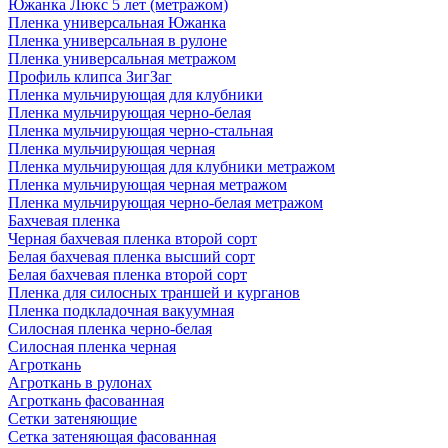
Южанка Люкс 5 лет (метражом)
Пленка универсальная Южанка
Пленка универсальная в рулоне
Пленка универсальная метражом
Профиль клипса ЗигЗаг
Пленка мульчирующая для клубники
Пленка мульчирующая черно-белая
Пленка мульчирующая черно-стальная
Пленка мульчирующая черная
Пленка мульчирующая для клубники метражом
Пленка мульчирующая черная метражом
Пленка мульчирующая черно-белая метражом
Бахчевая пленка
Черная бахчевая пленка второй сорт
Белая бахчевая пленка высший сорт
Белая бахчевая пленка второй сорт
Пленка для силосных траншей и курганов
Пленка подкладочная вакуумная
Силосная пленка черно-белая
Силосная пленка черная
Агроткань
Агроткань в рулонах
Агроткань фасованная
Сетки затеняющие
Сетка затеняющая фасованная