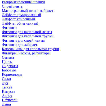
Разбрызгивающие шланги
Спрей-лента
Магистральный шланг лайфлет
Лайфлет армированный
Лайфлет усиленный
Лайфлет облегченный
Фитинги
Фитинги для капельной ленты
Фитинги для капельной трубки
Фитинги для спрей-ленты
Фитинги для лайфлет
Капельницы для капельной трубки
Фильтры, насосы, регуляторы
Семена
Цветы
Сидераты
Бобовые
Корнеплоды
Салат
Лук
Тыква
Капуста
Арбуз
Патиссон
Дыня