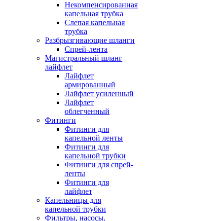
Некомпенсированная
капельная трубка
Слепая капельная
трубка
Разбрызгивающие шланги
Спрей-лента
Магистральный шланг
лайфлет
Лайфлет
армированный
Лайфлет усиленный
Лайфлет
облегченный
Фитинги
Фитинги для
капельной ленты
Фитинги для
капельной трубки
Фитинги для спрей-
ленты
Фитинги для
лайфлет
Капельницы для
капельной трубки
Фильтры, насосы,