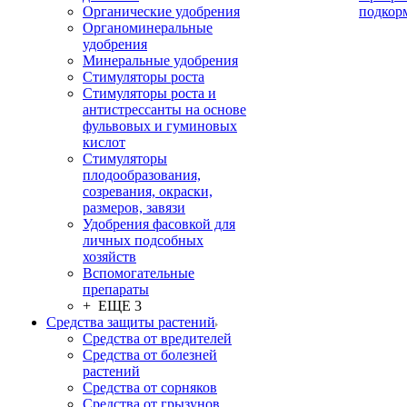
Органические удобрения
подкор
Органоминеральные
удобрения
Минеральные удобрения
Стимуляторы роста
Стимуляторы роста и
антистрессанты на основе
фульвовых и гуминовых
кислот
Стимуляторы
плодообразования,
созревания, окраски,
размеров, завязи
Удобрения фасовкой для
личных подсобных
хозяйств
Вспомогательные
препараты
+ ЕЩЕ 3
Средства защиты растений
Средства от вредителей
Средства от болезней
растений
Средства от сорняков
Средства от грызунов