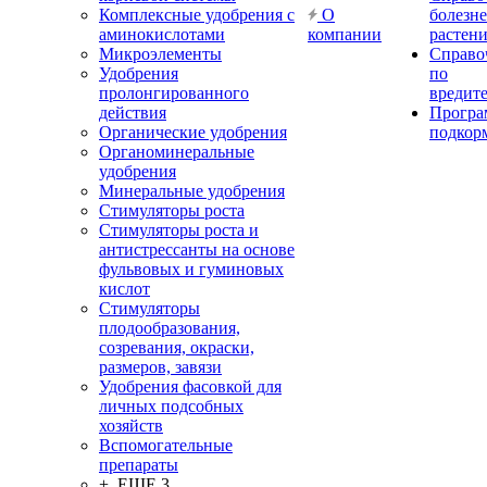
Комплексные удобрения с
О
болезн
аминокислотами
компании
растен
Микроэлементы
Справо
Удобрения
по
пролонгированного
вредит
действия
Прогр
Органические удобрения
подкор
Органоминеральные
удобрения
Минеральные удобрения
Стимуляторы роста
Стимуляторы роста и
антистрессанты на основе
фульвовых и гуминовых
кислот
Стимуляторы
плодообразования,
созревания, окраски,
размеров, завязи
Удобрения фасовкой для
личных подсобных
хозяйств
Вспомогательные
препараты
+ ЕЩЕ 3