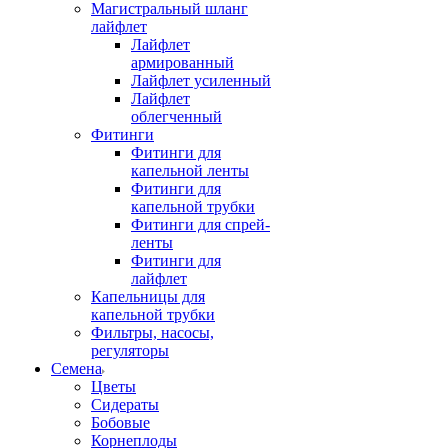
Магистральный шланг
лайфлет
Лайфлет
армированный
Лайфлет усиленный
Лайфлет
облегченный
Фитинги
Фитинги для
капельной ленты
Фитинги для
капельной трубки
Фитинги для спрей-
ленты
Фитинги для
лайфлет
Капельницы для
капельной трубки
Фильтры, насосы,
регуляторы
Семена
Цветы
Сидераты
Бобовые
Корнеплоды