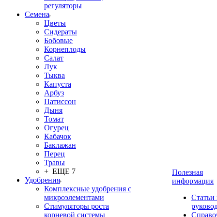
регуляторы
Семена
Цветы
Сидераты
Бобовые
Корнеплоды
Салат
Лук
Тыква
Капуста
Арбуз
Патиссон
Дыня
Томат
Огурец
Кабачок
Баклажан
Перец
Травы
+ ЕЩЕ 7
Полезная
Удобрения
информация
Комплексные удобрения с
микроэлементами
Статьи
Стимуляторы роста
руково
корневой системы
Справо