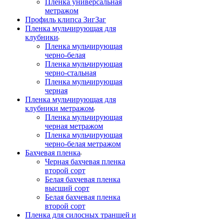
Пленка универсальная
метражом
Профиль клипса ЗигЗаг
Пленка мульчирующая для
клубники
Пленка мульчирующая
черно-белая
Пленка мульчирующая
черно-стальная
Пленка мульчирующая
черная
Пленка мульчирующая для
клубники метражом
Пленка мульчирующая
черная метражом
Пленка мульчирующая
черно-белая метражом
Бахчевая пленка
Черная бахчевая пленка
второй сорт
Белая бахчевая пленка
высший сорт
Белая бахчевая пленка
второй сорт
Пленка для силосных траншей и