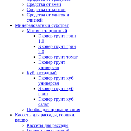
Средства от змей
Средства от кротов
Средства от улиток и
слизней
Минераловатный субстрат
Мат вегетационный
Эковер грунт грин
1.0
Эковер грунт грин
2.0
Эковер грунт томат
Эковер грунт
универсал
Куб рассадный
Эковер грунт куб
универсал
Эковер грунт куб
грин
Эковер грунт куб
салат
Пробка для проращивания
Кассеты для рассады, горшки,
кашпо
Кассеты для рассады
Горшки для растений