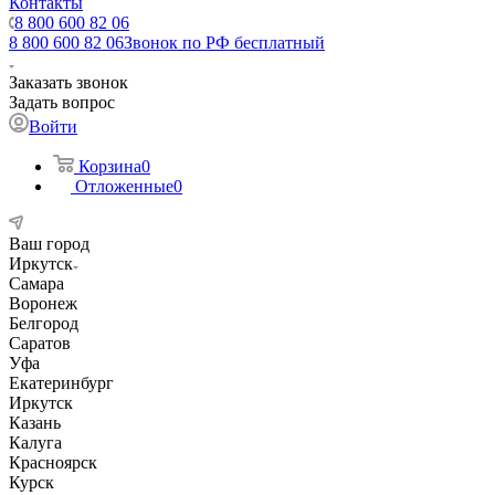
Контакты
8 800 600 82 06
8 800 600 82 06
Звонок по РФ бесплатный
Заказать звонок
Задать вопрос
Войти
Корзина
0
Отложенные
0
Ваш город
Иркутск
Самара
Воронеж
Белгород
Саратов
Уфа
Екатеринбург
Иркутск
Казань
Калуга
Красноярск
Курск