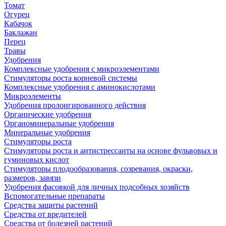
Томат
Огурец
Кабачок
Баклажан
Перец
Травы
Удобрения
Комплексные удобрения с микроэлементами
Стимуляторы роста корневой системы
Комплексные удобрения с аминокислотами
Микроэлементы
Удобрения пролонгированного действия
Органические удобрения
Органоминеральные удобрения
Минеральные удобрения
Стимуляторы роста
Стимуляторы роста и антистрессанты на основе фульвовых и
гуминовых кислот
Стимуляторы плодообразования, созревания, окраски,
размеров, завязи
Удобрения фасовкой для личных подсобных хозяйств
Вспомогательные препараты
Средства защиты растений
Средства от вредителей
Средства от болезней растений