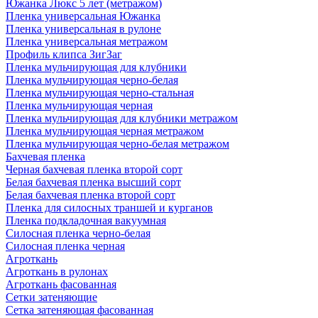
Южанка Люкс 5 лет (метражом)
Пленка универсальная Южанка
Пленка универсальная в рулоне
Пленка универсальная метражом
Профиль клипса ЗигЗаг
Пленка мульчирующая для клубники
Пленка мульчирующая черно-белая
Пленка мульчирующая черно-стальная
Пленка мульчирующая черная
Пленка мульчирующая для клубники метражом
Пленка мульчирующая черная метражом
Пленка мульчирующая черно-белая метражом
Бахчевая пленка
Черная бахчевая пленка второй сорт
Белая бахчевая пленка высший сорт
Белая бахчевая пленка второй сорт
Пленка для силосных траншей и курганов
Пленка подкладочная вакуумная
Силосная пленка черно-белая
Силосная пленка черная
Агроткань
Агроткань в рулонах
Агроткань фасованная
Сетки затеняющие
Сетка затеняющая фасованная