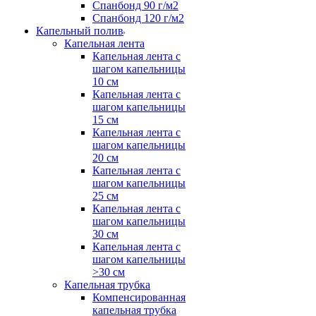
Спанбонд 90 г/м2
Спанбонд 120 г/м2
Капельный полив
Капельная лента
Капельная лента с
шагом капельницы
10 см
Капельная лента с
шагом капельницы
15 см
Капельная лента с
шагом капельницы
20 см
Капельная лента с
шагом капельницы
25 см
Капельная лента с
шагом капельницы
30 см
Капельная лента с
шагом капельницы
>30 см
Капельная трубка
Компенсированная
капельная трубка