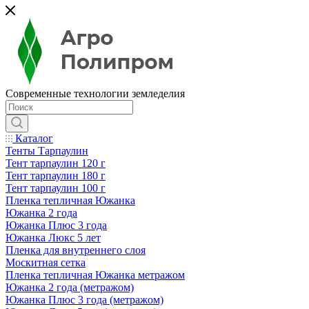
Современные технологии земледелия
Каталог
Тенты Тарпаулин
Тент тарпаулин 120 г
Тент тарпаулин 180 г
Тент тарпаулин 100 г
Пленка тепличная Южанка
Южанка 2 года
Южанка Плюс 3 года
Южанка Люкс 5 лет
Пленка для внутреннего слоя
Москитная сетка
Пленка тепличная Южанка метражом
Южанка 2 года (метражом)
Южанка Плюс 3 года (метражом)