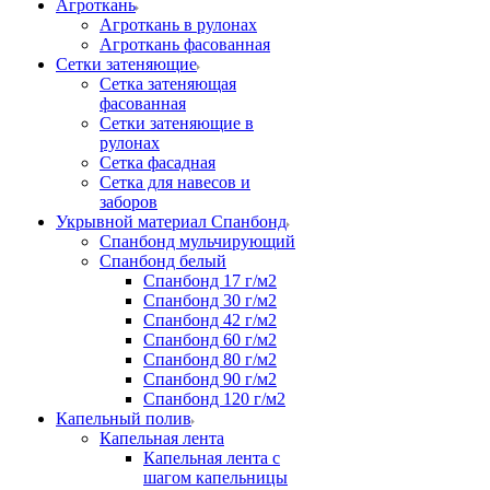
Агроткань
Агроткань в рулонах
Агроткань фасованная
Сетки затеняющие
Сетка затеняющая
фасованная
Сетки затеняющие в
рулонах
Сетка фасадная
Сетка для навесов и
заборов
Укрывной материал Спанбонд
Спанбонд мульчирующий
Спанбонд белый
Спанбонд 17 г/м2
Спанбонд 30 г/м2
Спанбонд 42 г/м2
Спанбонд 60 г/м2
Спанбонд 80 г/м2
Спанбонд 90 г/м2
Спанбонд 120 г/м2
Капельный полив
Капельная лента
Капельная лента с
шагом капельницы