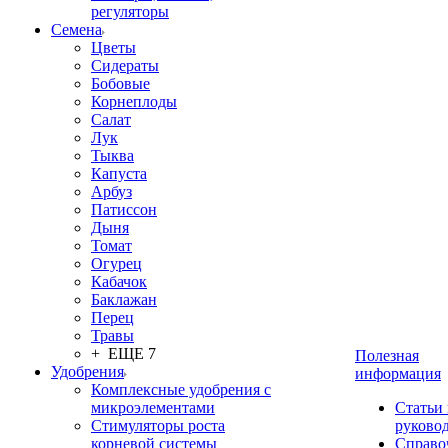
регуляторы
Семена
Цветы
Сидераты
Бобовые
Корнеплоды
Салат
Лук
Тыква
Капуста
Арбуз
Патиссон
Дыня
Томат
Огурец
Кабачок
Баклажан
Перец
Травы
+ ЕЩЕ 7
Полезная
Удобрения
информация
Комплексные удобрения с
микроэлементами
Статьи
Стимуляторы роста
руково
корневой системы
Справо