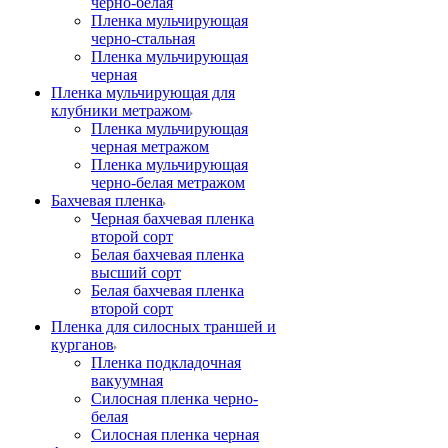
черно-белая
Пленка мульчирующая
черно-стальная
Пленка мульчирующая
черная
Пленка мульчирующая для
клубники метражом
Пленка мульчирующая
черная метражом
Пленка мульчирующая
черно-белая метражом
Бахчевая пленка
Черная бахчевая пленка
второй сорт
Белая бахчевая пленка
высший сорт
Белая бахчевая пленка
второй сорт
Пленка для силосных траншей и
курганов
Пленка подкладочная
вакуумная
Силосная пленка черно-
белая
Силосная пленка черная