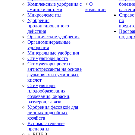
Комплексные удобрения с
О
болезн
аминокислотами
компании
растен
Микроэлементы
Справо
Удобрения
по
пролонгированного
вредит
действия
Прогр
Органические удобрения
подкор
Органоминеральные
удобрения
Минеральные удобрения
Стимуляторы роста
Стимуляторы роста и
антистрессанты на основе
фульвовых и гуминовых
кислот
Стимуляторы
плодообразования,
созревания, окраски,
размеров, завязи
Удобрения фасовкой для
личных подсобных
хозяйств
Вспомогательные
препараты
+ ЕЩЕ 3