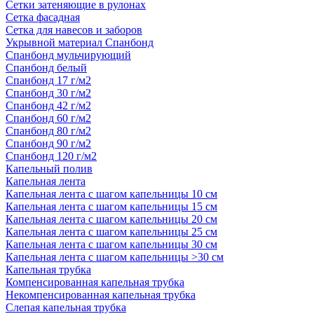
Сетки затеняющие в рулонах
Сетка фасадная
Сетка для навесов и заборов
Укрывной материал Спанбонд
Спанбонд мульчирующий
Спанбонд белый
Спанбонд 17 г/м2
Спанбонд 30 г/м2
Спанбонд 42 г/м2
Спанбонд 60 г/м2
Спанбонд 80 г/м2
Спанбонд 90 г/м2
Спанбонд 120 г/м2
Капельный полив
Капельная лента
Капельная лента с шагом капельницы 10 см
Капельная лента с шагом капельницы 15 см
Капельная лента с шагом капельницы 20 см
Капельная лента с шагом капельницы 25 см
Капельная лента с шагом капельницы 30 см
Капельная лента с шагом капельницы >30 см
Капельная трубка
Компенсированная капельная трубка
Некомпенсированная капельная трубка
Слепая капельная трубка