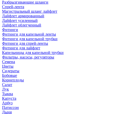
Разбрызгивающие шланги
Спрей-лента
Магистральный шланг лайфлет
Лайфлет армированный
Лайфлет усиленный
Лайфлет облегченный
Фитинги
Фитинги для капельной ленты
Фитинги для капельной трубки
Фитинги для спрей-ленты
Фитинги для лайфлет
Капельницы для капельной трубки
Фильтры, насосы, регуляторы
Семена
Цветы
Сидераты
Бобовые
Корнеплоды
Салат
Лук
Тыква
Капуста
Арбуз
Патиссон
Дыня