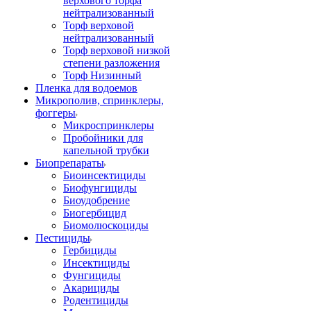
верхового торфа
нейтрализованный
Торф верховой
нейтрализованный
Торф верховой низкой
степени разложения
Торф Низинный
Пленка для водоемов
Микрополив, спринклеры,
фоггеры
Микроспринклеры
Пробойники для
капельной трубки
Биопрепараты
Биоинсектициды
Биофунгициды
Биоудобрение
Биогербицид
Биомолюскоциды
Пестициды
Гербициды
Инсектициды
Фунгициды
Акарициды
Родентициды