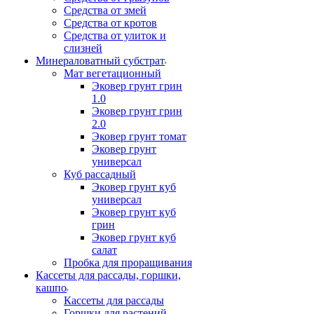
Средства от змей
Средства от кротов
Средства от улиток и
слизней
Минераловатный субстрат
Мат вегетационный
Эковер грунт грин
1.0
Эковер грунт грин
2.0
Эковер грунт томат
Эковер грунт
универсал
Куб рассадный
Эковер грунт куб
универсал
Эковер грунт куб
грин
Эковер грунт куб
салат
Пробка для проращивания
Кассеты для рассады, горшки,
кашпо
Кассеты для рассады
Горшки для растений