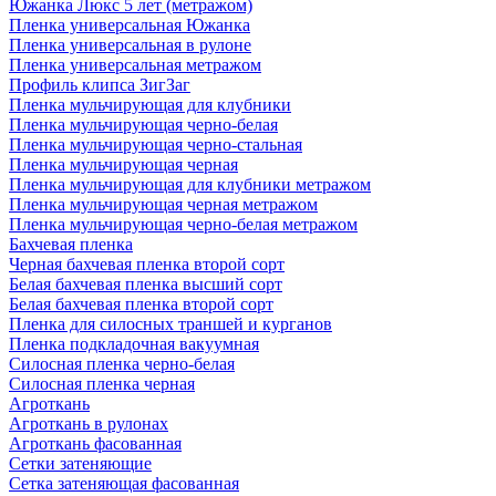
Южанка Люкс 5 лет (метражом)
Пленка универсальная Южанка
Пленка универсальная в рулоне
Пленка универсальная метражом
Профиль клипса ЗигЗаг
Пленка мульчирующая для клубники
Пленка мульчирующая черно-белая
Пленка мульчирующая черно-стальная
Пленка мульчирующая черная
Пленка мульчирующая для клубники метражом
Пленка мульчирующая черная метражом
Пленка мульчирующая черно-белая метражом
Бахчевая пленка
Черная бахчевая пленка второй сорт
Белая бахчевая пленка высший сорт
Белая бахчевая пленка второй сорт
Пленка для силосных траншей и курганов
Пленка подкладочная вакуумная
Силосная пленка черно-белая
Силосная пленка черная
Агроткань
Агроткань в рулонах
Агроткань фасованная
Сетки затеняющие
Сетка затеняющая фасованная