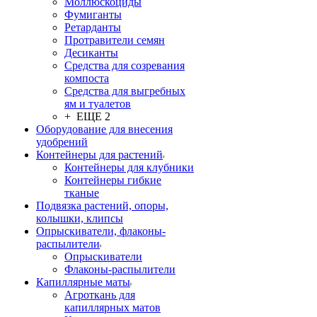
Моллюскоциды
Фумиганты
Ретарданты
Протравители семян
Десиканты
Средства для созревания
компоста
Средства для выгребных
ям и туалетов
+ ЕЩЕ 2
Оборудование для внесения
удобрений
Контейнеры для растений
Контейнеры для клубники
Контейнеры гибкие
тканые
Подвязка растений, опоры,
колышки, клипсы
Опрыскиватели, флаконы-
распылители
Опрыскиватели
Флаконы-распылители
Капиллярные маты
Агроткань для
капиллярных матов