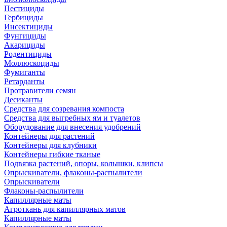
Пестициды
Гербициды
Инсектициды
Фунгициды
Акарициды
Родентициды
Моллюскоциды
Фумиганты
Ретарданты
Протравители семян
Десиканты
Средства для созревания компоста
Средства для выгребных ям и туалетов
Оборудование для внесения удобрений
Контейнеры для растений
Контейнеры для клубники
Контейнеры гибкие тканые
Подвязка растений, опоры, колышки, клипсы
Опрыскиватели, флаконы-распылители
Опрыскиватели
Флаконы-распылители
Капиллярные маты
Агроткань для капиллярных матов
Капиллярные маты