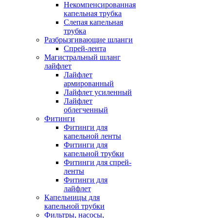
Некомпенсированная
капельная трубка
Слепая капельная
трубка
Разбрызгивающие шланги
Спрей-лента
Магистральный шланг
лайфлет
Лайфлет
армированный
Лайфлет усиленный
Лайфлет
облегченный
Фитинги
Фитинги для
капельной ленты
Фитинги для
капельной трубки
Фитинги для спрей-
ленты
Фитинги для
лайфлет
Капельницы для
капельной трубки
Фильтры, насосы,