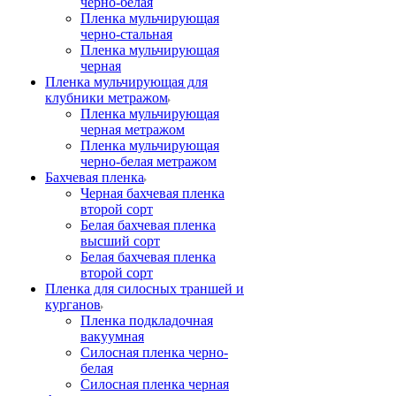
черно-белая
Пленка мульчирующая
черно-стальная
Пленка мульчирующая
черная
Пленка мульчирующая для
клубники метражом
Пленка мульчирующая
черная метражом
Пленка мульчирующая
черно-белая метражом
Бахчевая пленка
Черная бахчевая пленка
второй сорт
Белая бахчевая пленка
высший сорт
Белая бахчевая пленка
второй сорт
Пленка для силосных траншей и
курганов
Пленка подкладочная
вакуумная
Силосная пленка черно-
белая
Силосная пленка черная