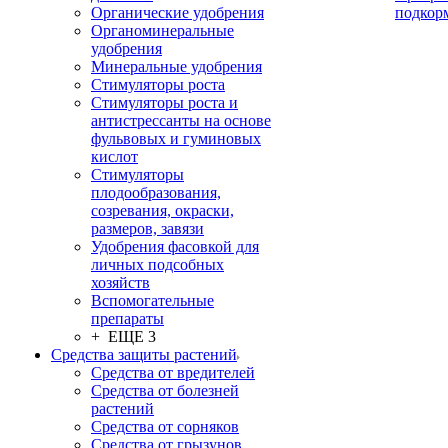
Органические удобрения
подкор
Органоминеральные
удобрения
Минеральные удобрения
Стимуляторы роста
Стимуляторы роста и
антистрессанты на основе
фульвовых и гуминовых
кислот
Стимуляторы
плодообразования,
созревания, окраски,
размеров, завязи
Удобрения фасовкой для
личных подсобных
хозяйств
Вспомогательные
препараты
+ ЕЩЕ 3
Средства защиты растений
Средства от вредителей
Средства от болезней
растений
Средства от сорняков
Средства от грызунов