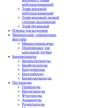
верхового торфа
нейтрализованный
Торф верховой
нейтрализованный
Торф верховой низкой
степени разложения
Торф Низинный
Пленка для водоемов
Микрополив, спринклеры,
фоггеры
Микроспринклеры
Пробойники для
капельной трубки
Биопрепараты
Биоинсектициды
Биофунгициды
Биоудобрение
Биогербицид
Биомолюскоциды
Пестициды
Гербициды
Инсектициды
Фунгициды
Акарициды
Родентициды