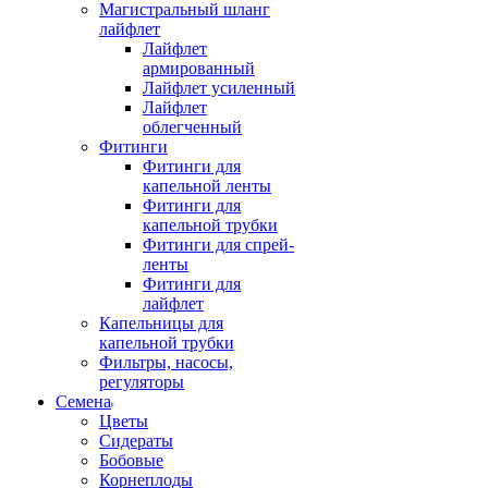
Магистральный шланг
лайфлет
Лайфлет
армированный
Лайфлет усиленный
Лайфлет
облегченный
Фитинги
Фитинги для
капельной ленты
Фитинги для
капельной трубки
Фитинги для спрей-
ленты
Фитинги для
лайфлет
Капельницы для
капельной трубки
Фильтры, насосы,
регуляторы
Семена
Цветы
Сидераты
Бобовые
Корнеплоды