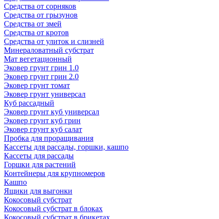
Средства от сорняков
Средства от грызунов
Средства от змей
Средства от кротов
Средства от улиток и слизней
Минераловатный субстрат
Мат вегетационный
Эковер грунт грин 1.0
Эковер грунт грин 2.0
Эковер грунт томат
Эковер грунт универсал
Куб рассадный
Эковер грунт куб универсал
Эковер грунт куб грин
Эковер грунт куб салат
Пробка для проращивания
Кассеты для рассады, горшки, кашпо
Кассеты для рассады
Горшки для растений
Контейнеры для крупномеров
Кашпо
Ящики для выгонки
Кокосовый субстрат
Кокосовый субстрат в блоках
Кокосовый субстрат в брикетах