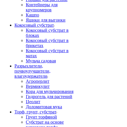
Контейнеры для
крупномеров
Кашпо
Ящики для выгонки
Кокосовый субстрат
Кокосовый субстрат в
блоках
Кокосовый субстрат в
брикетах
Кокосовый субстрат в
матах
Мульча садовая
Разрыхлители,
почвоулучшители,
влагоудержатели
Агроперлит
Вермикулит
Кора для мульчирования
Гидрогель для растений
Цеолит
Доломитовая мука
Торф, грунт, субстрат
Грунт торфяной
Субстрат на основе