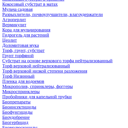
Кокосовый субстрат в матах
Мульча садовая
Разрыхлители, почвоулучшители, влагоудержатели
Агроперлит
Вермикулит
Кора для мульчирования
Гидрогель для растений
Цеолит
Доломитовая мука
Торф, грунт, субстрат
Грунт торфяной
Субстрат на основе верхового торфа нейтрализованный
Торф верховой нейтрализованный
Торф верховой низкой степени разложения
Торф Низинный
Пленка для водоемов
Микрополив, спринклеры, фоггеры
Микроспринклеры
Пробойники для капельной трубки
Биопрепараты
Биоинсектициды
Биофунгициды
Биоудобрение
Биогербицид
Биомолюскоциды