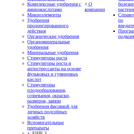
Комплексные удобрения с
О
болезн
аминокислотами
компании
растен
Микроэлементы
Справо
Удобрения
по
пролонгированного
вредит
действия
Прогр
Органические удобрения
подкор
Органоминеральные
удобрения
Минеральные удобрения
Стимуляторы роста
Стимуляторы роста и
антистрессанты на основе
фульвовых и гуминовых
кислот
Стимуляторы
плодообразования,
созревания, окраски,
размеров, завязи
Удобрения фасовкой для
личных подсобных
хозяйств
Вспомогательные
препараты
+ ЕЩЕ 3