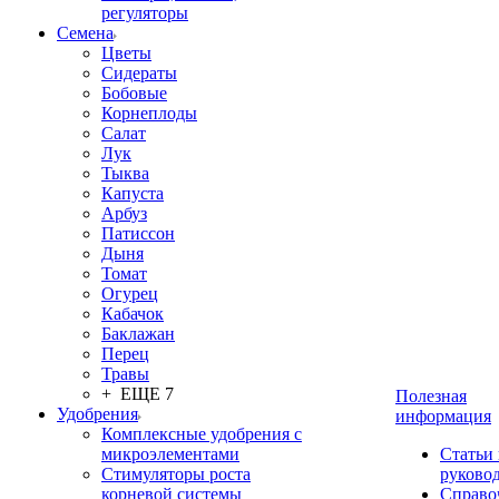
регуляторы
Семена
Цветы
Сидераты
Бобовые
Корнеплоды
Салат
Лук
Тыква
Капуста
Арбуз
Патиссон
Дыня
Томат
Огурец
Кабачок
Баклажан
Перец
Травы
+ ЕЩЕ 7
Полезная
Удобрения
информация
Комплексные удобрения с
микроэлементами
Статьи
Стимуляторы роста
руково
корневой системы
Справо