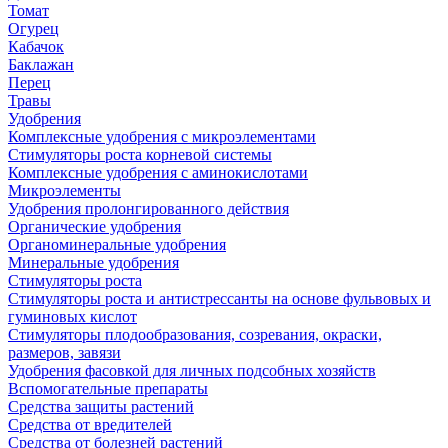
Томат
Огурец
Кабачок
Баклажан
Перец
Травы
Удобрения
Комплексные удобрения с микроэлементами
Стимуляторы роста корневой системы
Комплексные удобрения с аминокислотами
Микроэлементы
Удобрения пролонгированного действия
Органические удобрения
Органоминеральные удобрения
Минеральные удобрения
Стимуляторы роста
Стимуляторы роста и антистрессанты на основе фульвовых и
гуминовых кислот
Стимуляторы плодообразования, созревания, окраски,
размеров, завязи
Удобрения фасовкой для личных подсобных хозяйств
Вспомогательные препараты
Средства защиты растений
Средства от вредителей
Средства от болезней растений