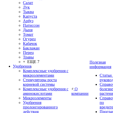
Салат
Лук
Тыква
Капуста
Арбуз
Патиссон
Дыня
Томат
Огурец
Кабачок
Баклажан
Перец
Травы
+ ЕЩЕ 7
Полезная
Удобрения
информация
Комплексные удобрения с
микроэлементами
Статьи
Стимуляторы роста
руково
корневой системы
Справо
Комплексные удобрения с
О
болезн
аминокислотами
компании
растен
Микроэлементы
Справо
Удобрения
по
пролонгированного
вредит
действия
Прогр