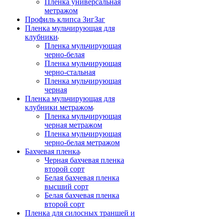
Пленка универсальная
метражом
Профиль клипса ЗигЗаг
Пленка мульчирующая для
клубники
Пленка мульчирующая
черно-белая
Пленка мульчирующая
черно-стальная
Пленка мульчирующая
черная
Пленка мульчирующая для
клубники метражом
Пленка мульчирующая
черная метражом
Пленка мульчирующая
черно-белая метражом
Бахчевая пленка
Черная бахчевая пленка
второй сорт
Белая бахчевая пленка
высший сорт
Белая бахчевая пленка
второй сорт
Пленка для силосных траншей и