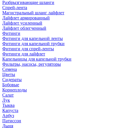
Разбрызгивающие шланги
Спрей-лента
Магистральный шланг лайфлет
Лайфлет армированный
Лайфлет усиленный
Лайфлет облегченный
Фитинги
Фитинги для капельной ленты
Фитинги для капельной трубки
Фитинги для спрей-ленты
Фитинги для лайфлет
Капельницы для капельной трубки
Фильтры, насосы, регуляторы
Семена
Цветы
Сидераты
Бобовые
Корнеплоды
Салат
Лук
Тыква
Капуста
Арбуз
Патиссон
Дыня