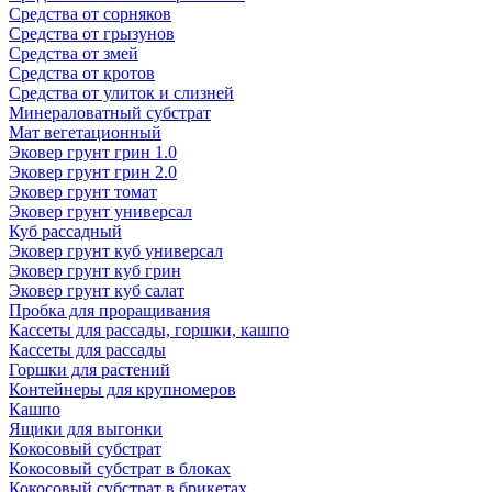
Средства от сорняков
Средства от грызунов
Средства от змей
Средства от кротов
Средства от улиток и слизней
Минераловатный субстрат
Мат вегетационный
Эковер грунт грин 1.0
Эковер грунт грин 2.0
Эковер грунт томат
Эковер грунт универсал
Куб рассадный
Эковер грунт куб универсал
Эковер грунт куб грин
Эковер грунт куб салат
Пробка для проращивания
Кассеты для рассады, горшки, кашпо
Кассеты для рассады
Горшки для растений
Контейнеры для крупномеров
Кашпо
Ящики для выгонки
Кокосовый субстрат
Кокосовый субстрат в блоках
Кокосовый субстрат в брикетах