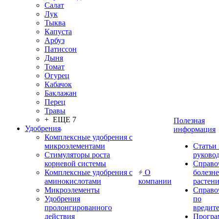
Салат
Лук
Тыква
Капуста
Арбуз
Патиссон
Дыня
Томат
Огурец
Кабачок
Баклажан
Перец
Травы
+ ЕЩЕ 7
Полезная
Удобрения
информация
Комплексные удобрения с
микроэлементами
Статьи
Стимуляторы роста
руково
корневой системы
Справо
Комплексные удобрения с
О
болезн
аминокислотами
компании
растен
Микроэлементы
Справо
Удобрения
по
пролонгированного
вредит
действия
Прогр