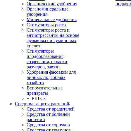
Органические удобрения
подкор
Органоминеральные
удобрения
Минеральные удобрения
Стимуляторы роста
Стимуляторы роста и
антистрессанты на основе
фульвовых и гуминовых
кислот
Стимуляторы
плодообразования,
созревания, окраски,
размеров, завязи
Удобрения фасовкой для
личных подсобных
хозяйств
Вспомогательные
препараты
+ ЕЩЕ 3
Средства защиты растений
Средства от вредителей
Средства от болезней
растений
Средства от сорняков
Средства от грызунов