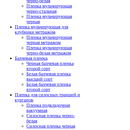
черно-белая
Пленка мульчирующая
черно-стальная
Пленка мульчирующая
черная
Пленка мульчирующая для
клубники метражом
Пленка мульчирующая
черная метражом
Пленка мульчирующая
черно-белая метражом
Бахчевая пленка
Черная бахчевая пленка
второй сорт
Белая бахчевая пленка
высший сорт
Белая бахчевая пленка
второй сорт
Пленка для силосных траншей и
курганов
Пленка подкладочная
вакуумная
Силосная пленка черно-
белая
Силосная пленка черная