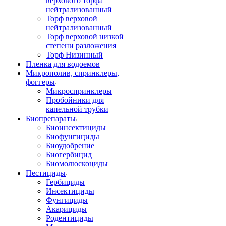
верхового торфа
нейтрализованный
Торф верховой
нейтрализованный
Торф верховой низкой
степени разложения
Торф Низинный
Пленка для водоемов
Микрополив, спринклеры,
фоггеры
Микроспринклеры
Пробойники для
капельной трубки
Биопрепараты
Биоинсектициды
Биофунгициды
Биоудобрение
Биогербицид
Биомолюскоциды
Пестициды
Гербициды
Инсектициды
Фунгициды
Акарициды
Родентициды