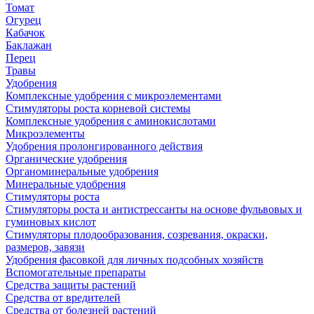
Томат
Огурец
Кабачок
Баклажан
Перец
Травы
Удобрения
Комплексные удобрения с микроэлементами
Стимуляторы роста корневой системы
Комплексные удобрения с аминокислотами
Микроэлементы
Удобрения пролонгированного действия
Органические удобрения
Органоминеральные удобрения
Минеральные удобрения
Стимуляторы роста
Стимуляторы роста и антистрессанты на основе фульвовых и
гуминовых кислот
Стимуляторы плодообразования, созревания, окраски,
размеров, завязи
Удобрения фасовкой для личных подсобных хозяйств
Вспомогательные препараты
Средства защиты растений
Средства от вредителей
Средства от болезней растений