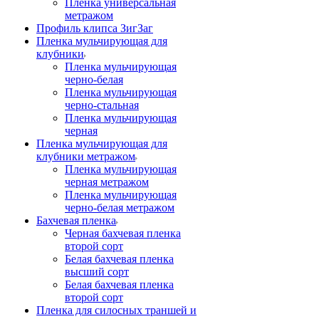
Пленка универсальная
метражом
Профиль клипса ЗигЗаг
Пленка мульчирующая для
клубники
Пленка мульчирующая
черно-белая
Пленка мульчирующая
черно-стальная
Пленка мульчирующая
черная
Пленка мульчирующая для
клубники метражом
Пленка мульчирующая
черная метражом
Пленка мульчирующая
черно-белая метражом
Бахчевая пленка
Черная бахчевая пленка
второй сорт
Белая бахчевая пленка
высший сорт
Белая бахчевая пленка
второй сорт
Пленка для силосных траншей и