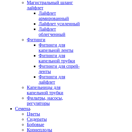
Магистральный шланг
лайфлет
Лайфлет
армированный
Лайфлет усиленный
Лайфлет
облегченный
Фитинги
Фитинги для
капельной ленты
Фитинги для
капельной трубки
Фитинги для спрей-
ленты
Фитинги для
лайфлет
Капельницы для
капельной трубки
Фильтры, насосы,
регуляторы
Семена
Цветы
Сидераты
Бобовые
Корнеплоды