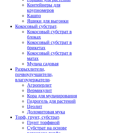
Контейнеры для
крупномеров
Кашпо
Ящики для выгонки
Кокосовый субстрат
Кокосовый субстрат в
блоках
Кокосовый субстрат в
брикетах
Кокосовый субстрат в
матах
Мульча садовая
Разрыхлители,
почвоулучшители,
влагоудержатели
Агроперлит
Вермикулит
Кора для мульчирования
Гидрогель для растений
Цеолит
Доломитовая мука
Торф, грунт, субстрат
Грунт торфяной
Субстрат на основе