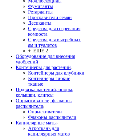
Моллюскоциды
Фумиганты
Ретарданты
Протравители семян
Десиканты
Средства для созревания
компоста
Средства для выгребных
ям и туалетов
+ ЕЩЕ 2
Оборудование для внесения
удобрений
Контейнеры для растений
Контейнеры для клубники
Контейнеры гибкие
тканые
Подвязка растений, опоры,
колышки, клипсы
Опрыскиватели, флаконы-
распылители
Опрыскиватели
Флаконы-распылители
Капиллярные маты
Агроткань для
капиллярных матов