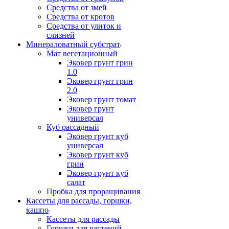
Средства от змей
Средства от кротов
Средства от улиток и
слизней
Минераловатный субстрат
Мат вегетационный
Эковер грунт грин
1.0
Эковер грунт грин
2.0
Эковер грунт томат
Эковер грунт
универсал
Куб рассадный
Эковер грунт куб
универсал
Эковер грунт куб
грин
Эковер грунт куб
салат
Пробка для проращивания
Кассеты для рассады, горшки,
кашпо
Кассеты для рассады
Горшки для растений