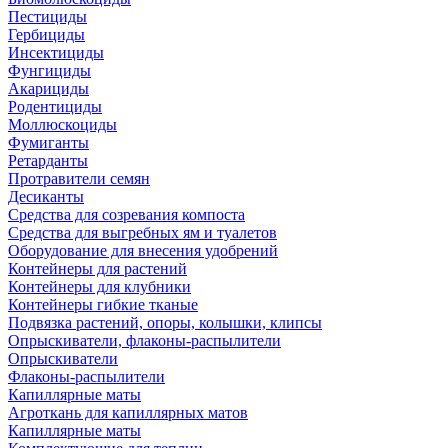
Пестициды
Гербициды
Инсектициды
Фунгициды
Акарициды
Родентициды
Моллюскоциды
Фумиганты
Ретарданты
Протравители семян
Десиканты
Средства для созревания компоста
Средства для выгребных ям и туалетов
Оборудование для внесения удобрений
Контейнеры для растений
Контейнеры для клубники
Контейнеры гибкие тканые
Подвязка растений, опоры, колышки, клипсы
Опрыскиватели, флаконы-распылители
Опрыскиватели
Флаконы-распылители
Капиллярные маты
Агроткань для капиллярных матов
Капиллярные маты