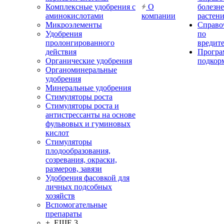
Комплексные удобрения с
О
болезн
аминокислотами
компании
растен
Микроэлементы
Справо
Удобрения
по
пролонгированного
вредит
действия
Прогр
Органические удобрения
подкор
Органоминеральные
удобрения
Минеральные удобрения
Стимуляторы роста
Стимуляторы роста и
антистрессанты на основе
фульвовых и гуминовых
кислот
Стимуляторы
плодообразования,
созревания, окраски,
размеров, завязи
Удобрения фасовкой для
личных подсобных
хозяйств
Вспомогательные
препараты
+ ЕЩЕ 3