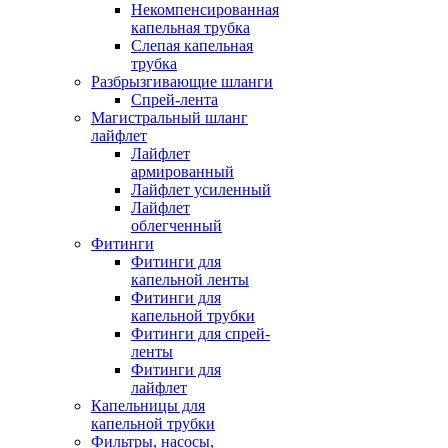
Некомпенсированная
капельная трубка
Слепая капельная
трубка
Разбрызгивающие шланги
Спрей-лента
Магистральный шланг
лайфлет
Лайфлет
армированный
Лайфлет усиленный
Лайфлет
облегченный
Фитинги
Фитинги для
капельной ленты
Фитинги для
капельной трубки
Фитинги для спрей-
ленты
Фитинги для
лайфлет
Капельницы для
капельной трубки
Фильтры, насосы,