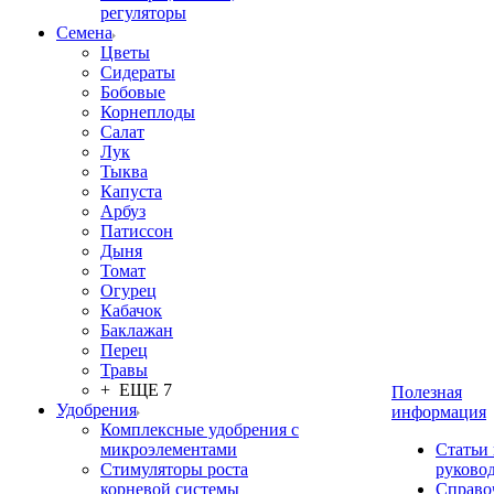
регуляторы
Семена
Цветы
Сидераты
Бобовые
Корнеплоды
Салат
Лук
Тыква
Капуста
Арбуз
Патиссон
Дыня
Томат
Огурец
Кабачок
Баклажан
Перец
Травы
+ ЕЩЕ 7
Полезная
Удобрения
информация
Комплексные удобрения с
микроэлементами
Статьи
Стимуляторы роста
руково
корневой системы
Справо