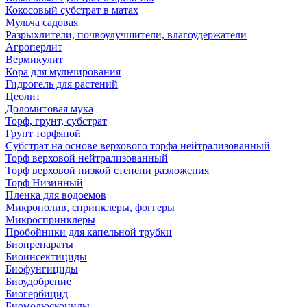
Кокосовый субстрат в матах
Мульча садовая
Разрыхлители, почвоулучшители, влагоудержатели
Агроперлит
Вермикулит
Кора для мульчирования
Гидрогель для растений
Цеолит
Доломитовая мука
Торф, грунт, субстрат
Грунт торфяной
Субстрат на основе верхового торфа нейтрализованный
Торф верховой нейтрализованный
Торф верховой низкой степени разложения
Торф Низинный
Пленка для водоемов
Микрополив, спринклеры, фоггеры
Микроспринклеры
Пробойники для капельной трубки
Биопрепараты
Биоинсектициды
Биофунгициды
Биоудобрение
Биогербицид
Биомолюскоциды