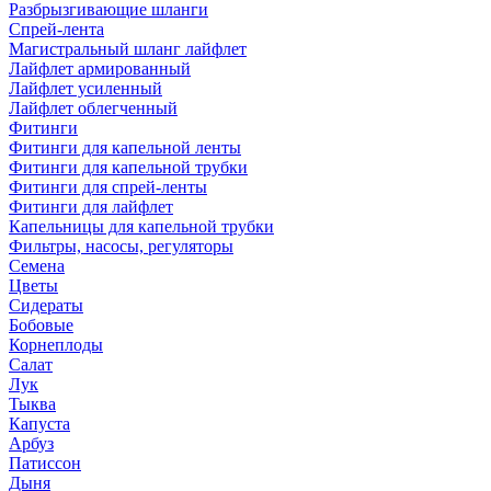
Разбрызгивающие шланги
Спрей-лента
Магистральный шланг лайфлет
Лайфлет армированный
Лайфлет усиленный
Лайфлет облегченный
Фитинги
Фитинги для капельной ленты
Фитинги для капельной трубки
Фитинги для спрей-ленты
Фитинги для лайфлет
Капельницы для капельной трубки
Фильтры, насосы, регуляторы
Семена
Цветы
Сидераты
Бобовые
Корнеплоды
Салат
Лук
Тыква
Капуста
Арбуз
Патиссон
Дыня