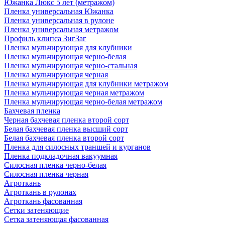
Южанка Люкс 5 лет (метражом)
Пленка универсальная Южанка
Пленка универсальная в рулоне
Пленка универсальная метражом
Профиль клипса ЗигЗаг
Пленка мульчирующая для клубники
Пленка мульчирующая черно-белая
Пленка мульчирующая черно-стальная
Пленка мульчирующая черная
Пленка мульчирующая для клубники метражом
Пленка мульчирующая черная метражом
Пленка мульчирующая черно-белая метражом
Бахчевая пленка
Черная бахчевая пленка второй сорт
Белая бахчевая пленка высший сорт
Белая бахчевая пленка второй сорт
Пленка для силосных траншей и курганов
Пленка подкладочная вакуумная
Силосная пленка черно-белая
Силосная пленка черная
Агроткань
Агроткань в рулонах
Агроткань фасованная
Сетки затеняющие
Сетка затеняющая фасованная