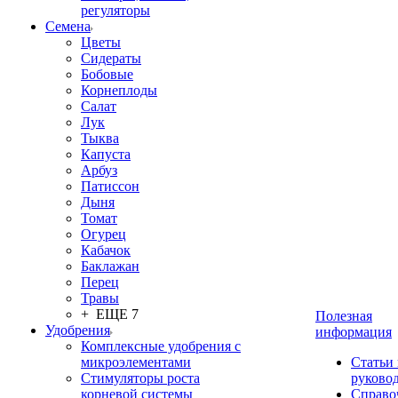
регуляторы
Семена
Цветы
Сидераты
Бобовые
Корнеплоды
Салат
Лук
Тыква
Капуста
Арбуз
Патиссон
Дыня
Томат
Огурец
Кабачок
Баклажан
Перец
Травы
+ ЕЩЕ 7
Полезная
Удобрения
информация
Комплексные удобрения с
микроэлементами
Статьи
Стимуляторы роста
руково
корневой системы
Справо