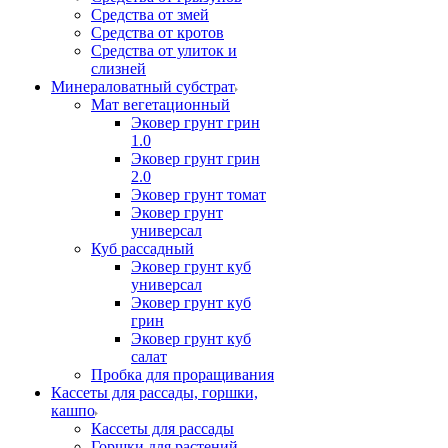
Средства от змей
Средства от кротов
Средства от улиток и
слизней
Минераловатный субстрат
Мат вегетационный
Эковер грунт грин
1.0
Эковер грунт грин
2.0
Эковер грунт томат
Эковер грунт
универсал
Куб рассадный
Эковер грунт куб
универсал
Эковер грунт куб
грин
Эковер грунт куб
салат
Пробка для проращивания
Кассеты для рассады, горшки,
кашпо
Кассеты для рассады
Горшки для растений