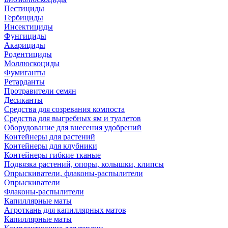
Пестициды
Гербициды
Инсектициды
Фунгициды
Акарициды
Родентициды
Моллюскоциды
Фумиганты
Ретарданты
Протравители семян
Десиканты
Средства для созревания компоста
Средства для выгребных ям и туалетов
Оборудование для внесения удобрений
Контейнеры для растений
Контейнеры для клубники
Контейнеры гибкие тканые
Подвязка растений, опоры, колышки, клипсы
Опрыскиватели, флаконы-распылители
Опрыскиватели
Флаконы-распылители
Капиллярные маты
Агроткань для капиллярных матов
Капиллярные маты