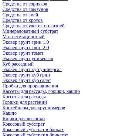
Средства от сорняков
Средства от грызунов
Средства от змей
Средства от кротов
Средства от улиток и слизней
Минераловатный субстрат
Мат вегетационный
Эковер грунт грин 1.0
Эковер грунт грин 2.0
Эковер грунт томат
Эковер грунт универсал
Куб рассадный
Эковер грунт куб универсал
Эковер грунт куб грин
Эковер грунт куб салат
Пробка для проращивания
Кассеты для рассады, горшки, кашпо
Кассеты для рассады
Горшки для растений
Контейнеры для крупномеров
Кашпо
Ящики для выгонки
Кокосовый субстрат
Кокосовый субстрат в блоках
Кокосовый субстрат в брикетах