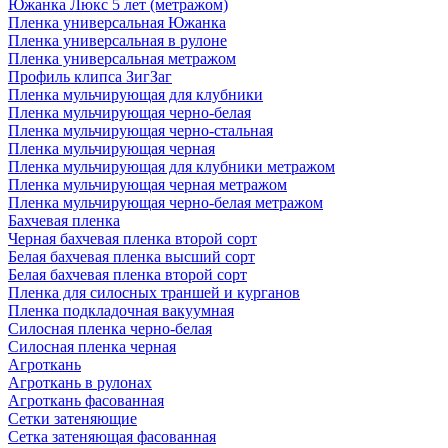
Южанка Люкс 5 лет (метражом)
Пленка универсальная Южанка
Пленка универсальная в рулоне
Пленка универсальная метражом
Профиль клипса ЗигЗаг
Пленка мульчирующая для клубники
Пленка мульчирующая черно-белая
Пленка мульчирующая черно-стальная
Пленка мульчирующая черная
Пленка мульчирующая для клубники метражом
Пленка мульчирующая черная метражом
Пленка мульчирующая черно-белая метражом
Бахчевая пленка
Черная бахчевая пленка второй сорт
Белая бахчевая пленка высший сорт
Белая бахчевая пленка второй сорт
Пленка для силосных траншей и курганов
Пленка подкладочная вакуумная
Силосная пленка черно-белая
Силосная пленка черная
Агроткань
Агроткань в рулонах
Агроткань фасованная
Сетки затеняющие
Сетка затеняющая фасованная