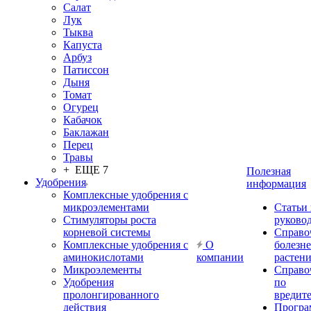
Салат
Лук
Тыква
Капуста
Арбуз
Патиссон
Дыня
Томат
Огурец
Кабачок
Баклажан
Перец
Травы
+ ЕЩЕ 7
Полезная
Удобрения
информация
Комплексные удобрения с
микроэлементами
Статьи
Стимуляторы роста
руково
корневой системы
Справо
Комплексные удобрения с
О
болезн
аминокислотами
компании
растен
Микроэлементы
Справо
Удобрения
по
пролонгированного
вредит
действия
Прогр