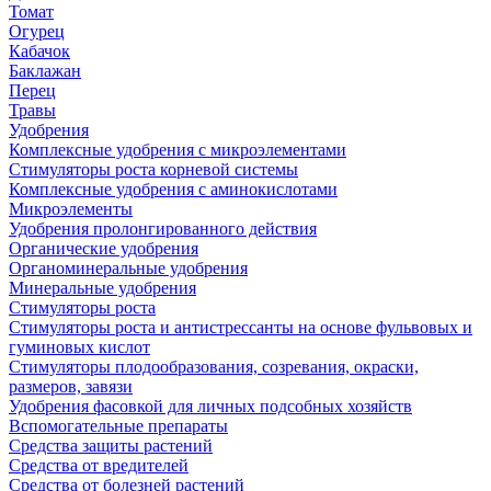
Томат
Огурец
Кабачок
Баклажан
Перец
Травы
Удобрения
Комплексные удобрения с микроэлементами
Стимуляторы роста корневой системы
Комплексные удобрения с аминокислотами
Микроэлементы
Удобрения пролонгированного действия
Органические удобрения
Органоминеральные удобрения
Минеральные удобрения
Стимуляторы роста
Стимуляторы роста и антистрессанты на основе фульвовых и
гуминовых кислот
Стимуляторы плодообразования, созревания, окраски,
размеров, завязи
Удобрения фасовкой для личных подсобных хозяйств
Вспомогательные препараты
Средства защиты растений
Средства от вредителей
Средства от болезней растений