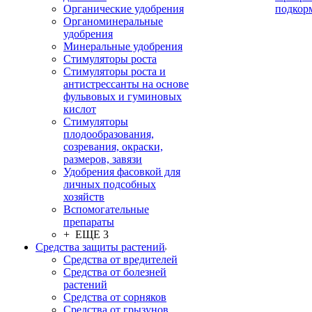
Органические удобрения
подкор
Органоминеральные
удобрения
Минеральные удобрения
Стимуляторы роста
Стимуляторы роста и
антистрессанты на основе
фульвовых и гуминовых
кислот
Стимуляторы
плодообразования,
созревания, окраски,
размеров, завязи
Удобрения фасовкой для
личных подсобных
хозяйств
Вспомогательные
препараты
+ ЕЩЕ 3
Средства защиты растений
Средства от вредителей
Средства от болезней
растений
Средства от сорняков
Средства от грызунов