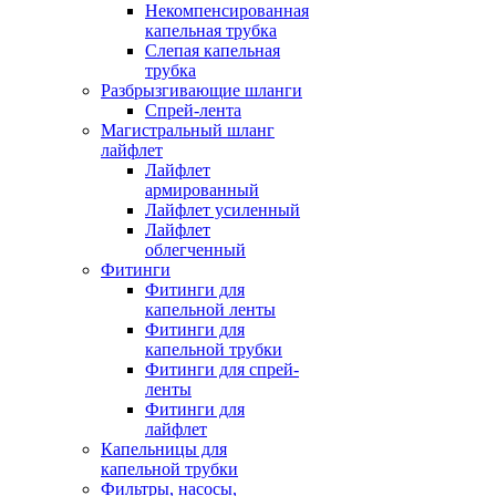
Некомпенсированная
капельная трубка
Слепая капельная
трубка
Разбрызгивающие шланги
Спрей-лента
Магистральный шланг
лайфлет
Лайфлет
армированный
Лайфлет усиленный
Лайфлет
облегченный
Фитинги
Фитинги для
капельной ленты
Фитинги для
капельной трубки
Фитинги для спрей-
ленты
Фитинги для
лайфлет
Капельницы для
капельной трубки
Фильтры, насосы,