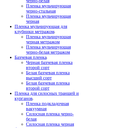
черно-белая
Пленка мульчирующая
черно-стальная
Пленка мульчирующая
черная
Пленка мульчирующая для
клубники метражом
Пленка мульчирующая
черная метражом
Пленка мульчирующая
черно-белая метражом
Бахчевая пленка
Черная бахчевая пленка
второй сорт
Белая бахчевая пленка
высший сорт
Белая бахчевая пленка
второй сорт
Пленка для силосных траншей и
курганов
Пленка подкладочная
вакуумная
Силосная пленка черно-
белая
Силосная пленка черная