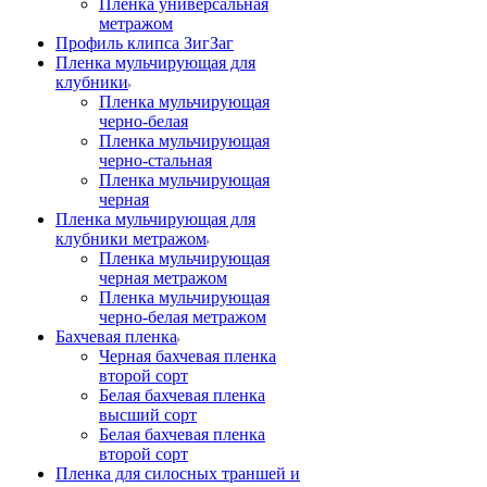
Пленка универсальная
метражом
Профиль клипса ЗигЗаг
Пленка мульчирующая для
клубники
Пленка мульчирующая
черно-белая
Пленка мульчирующая
черно-стальная
Пленка мульчирующая
черная
Пленка мульчирующая для
клубники метражом
Пленка мульчирующая
черная метражом
Пленка мульчирующая
черно-белая метражом
Бахчевая пленка
Черная бахчевая пленка
второй сорт
Белая бахчевая пленка
высший сорт
Белая бахчевая пленка
второй сорт
Пленка для силосных траншей и