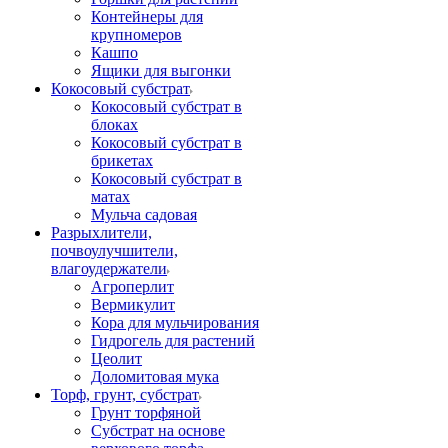
Контейнеры для
крупномеров
Кашпо
Ящики для выгонки
Кокосовый субстрат
Кокосовый субстрат в
блоках
Кокосовый субстрат в
брикетах
Кокосовый субстрат в
матах
Мульча садовая
Разрыхлители,
почвоулучшители,
влагоудержатели
Агроперлит
Вермикулит
Кора для мульчирования
Гидрогель для растений
Цеолит
Доломитовая мука
Торф, грунт, субстрат
Грунт торфяной
Субстрат на основе