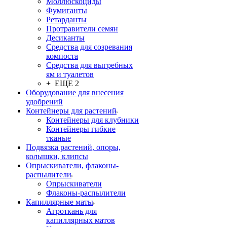
Моллюскоциды
Фумиганты
Ретарданты
Протравители семян
Десиканты
Средства для созревания
компоста
Средства для выгребных
ям и туалетов
+ ЕЩЕ 2
Оборудование для внесения
удобрений
Контейнеры для растений
Контейнеры для клубники
Контейнеры гибкие
тканые
Подвязка растений, опоры,
колышки, клипсы
Опрыскиватели, флаконы-
распылители
Опрыскиватели
Флаконы-распылители
Капиллярные маты
Агроткань для
капиллярных матов