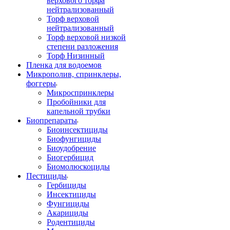
верхового торфа
нейтрализованный
Торф верховой
нейтрализованный
Торф верховой низкой
степени разложения
Торф Низинный
Пленка для водоемов
Микрополив, спринклеры,
фоггеры
Микроспринклеры
Пробойники для
капельной трубки
Биопрепараты
Биоинсектициды
Биофунгициды
Биоудобрение
Биогербицид
Биомолюскоциды
Пестициды
Гербициды
Инсектициды
Фунгициды
Акарициды
Родентициды