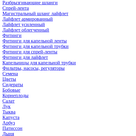
Разбрызгивающие шланги
Спрей-лента
Магистральный шланг лайфлет
Лайфлет армированный
Лайфлет усиленный
Лайфлет облегченный
Фитинги
Фитинги для капельной ленты
Фитинги для капельной трубки
Фитинги для спрей-ленты
Фитинги для лайфлет
Капельницы для капельной трубки
Фильтры, насосы, регуляторы
Семена
Цветы
Сидераты
Бобовые
Корнеплоды
Салат
Лук
Тыква
Капуста
Арбуз
Патиссон
Дыня