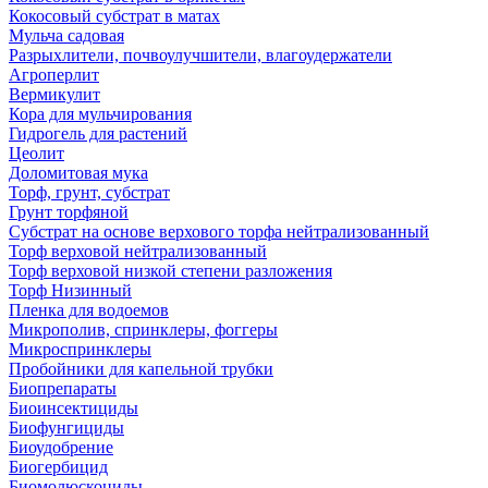
Кокосовый субстрат в матах
Мульча садовая
Разрыхлители, почвоулучшители, влагоудержатели
Агроперлит
Вермикулит
Кора для мульчирования
Гидрогель для растений
Цеолит
Доломитовая мука
Торф, грунт, субстрат
Грунт торфяной
Субстрат на основе верхового торфа нейтрализованный
Торф верховой нейтрализованный
Торф верховой низкой степени разложения
Торф Низинный
Пленка для водоемов
Микрополив, спринклеры, фоггеры
Микроспринклеры
Пробойники для капельной трубки
Биопрепараты
Биоинсектициды
Биофунгициды
Биоудобрение
Биогербицид
Биомолюскоциды