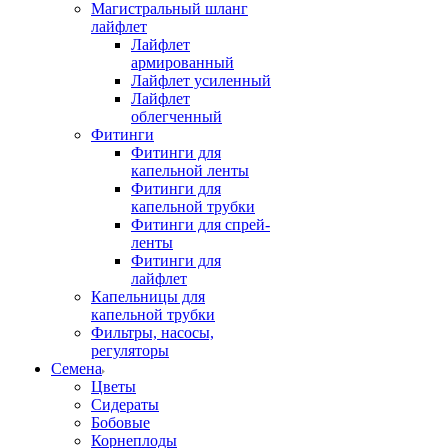
Магистральный шланг
лайфлет
Лайфлет
армированный
Лайфлет усиленный
Лайфлет
облегченный
Фитинги
Фитинги для
капельной ленты
Фитинги для
капельной трубки
Фитинги для спрей-
ленты
Фитинги для
лайфлет
Капельницы для
капельной трубки
Фильтры, насосы,
регуляторы
Семена
Цветы
Сидераты
Бобовые
Корнеплоды