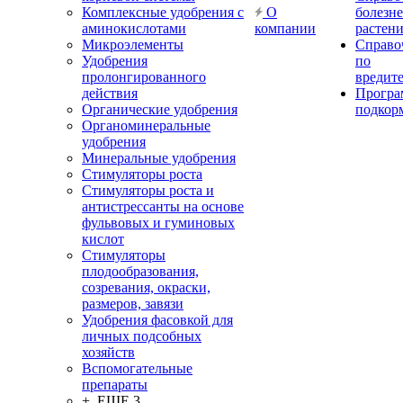
Комплексные удобрения с
О
болезн
аминокислотами
компании
растен
Микроэлементы
Справо
Удобрения
по
пролонгированного
вредит
действия
Прогр
Органические удобрения
подкор
Органоминеральные
удобрения
Минеральные удобрения
Стимуляторы роста
Стимуляторы роста и
антистрессанты на основе
фульвовых и гуминовых
кислот
Стимуляторы
плодообразования,
созревания, окраски,
размеров, завязи
Удобрения фасовкой для
личных подсобных
хозяйств
Вспомогательные
препараты
+ ЕЩЕ 3