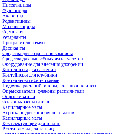
Инсектициды
Фунгициды
Акарициды
Родентициды
Моллюскоциды
Фумиганты
Ретарданты
Протравители семян
Десиканты
Средства для созревания компоста
Средства для выгребных ям и туалетов
Оборудование для внесения удобрений
Контейнеры для растений
Контейнеры для клубники
Контейнеры гибкие тканые
Подвязка растений, опоры, колышки, клипсы
Опрыскиватели, флаконы-распылители
Опрыскиватели
Флаконы-распылители
Капиллярные маты
Агроткань для капиллярных матов
Капиллярные маты
Комплектующие для теплиц
Вентиляторы для теплиц