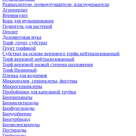
Разрыхлители, почвоулучшители, влагоудержатели
Агроперлит
Вермикулит
Кора для мульчирования
Гидрогель для растений
Цеолит
Доломитовая мука
Торф, грунт, субстрат
Грунт торфяной
Субстрат на основе верхового торфа нейтрализованный
Торф верховой нейтрализованный
Торф верховой низкой степени разложения
Торф Низинный
Пленка для водоемов
Микрополив, спринклеры, фоггеры
Микроспринклеры
Пробойники для капельной трубки
Биопрепараты
Биоинсектициды
Биофунгициды
Биоудобрение
Биогербицид
Биомолюскоциды
Пестициды
Гербициды