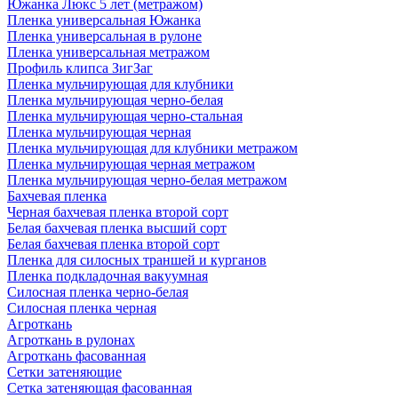
Южанка Люкс 5 лет (метражом)
Пленка универсальная Южанка
Пленка универсальная в рулоне
Пленка универсальная метражом
Профиль клипса ЗигЗаг
Пленка мульчирующая для клубники
Пленка мульчирующая черно-белая
Пленка мульчирующая черно-стальная
Пленка мульчирующая черная
Пленка мульчирующая для клубники метражом
Пленка мульчирующая черная метражом
Пленка мульчирующая черно-белая метражом
Бахчевая пленка
Черная бахчевая пленка второй сорт
Белая бахчевая пленка высший сорт
Белая бахчевая пленка второй сорт
Пленка для силосных траншей и курганов
Пленка подкладочная вакуумная
Силосная пленка черно-белая
Силосная пленка черная
Агроткань
Агроткань в рулонах
Агроткань фасованная
Сетки затеняющие
Сетка затеняющая фасованная