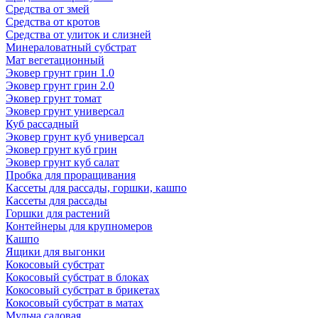
Средства от змей
Средства от кротов
Средства от улиток и слизней
Минераловатный субстрат
Мат вегетационный
Эковер грунт грин 1.0
Эковер грунт грин 2.0
Эковер грунт томат
Эковер грунт универсал
Куб рассадный
Эковер грунт куб универсал
Эковер грунт куб грин
Эковер грунт куб салат
Пробка для проращивания
Кассеты для рассады, горшки, кашпо
Кассеты для рассады
Горшки для растений
Контейнеры для крупномеров
Кашпо
Ящики для выгонки
Кокосовый субстрат
Кокосовый субстрат в блоках
Кокосовый субстрат в брикетах
Кокосовый субстрат в матах
Мульча садовая