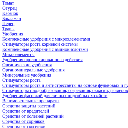
Томат
Огурец
Кабачок
Баклажан
Перец
Травы
Удобрения
Комплексные удобрения с микроэлементами
Стимуляторы роста корневой системы
Комплексные удобрения с аминокислотами
Микроэлементы
Удобрения пролонгированного действия
Органические удобрения
Органоминеральные удобрения
Минеральные удобрения
Стимуляторы роста
Стимуляторы роста и антистрессанты на основе фульвовых и 
Стимуляторы плодообразования, созревания, окраски, размеров,
Удобрения фасовкой для личных подсобных хозяйств
Вспомогательные препараты
Средства защиты растений
Средства от вредителей
Средства от болезней растений
Средства от сорняков
Средства от грызунов