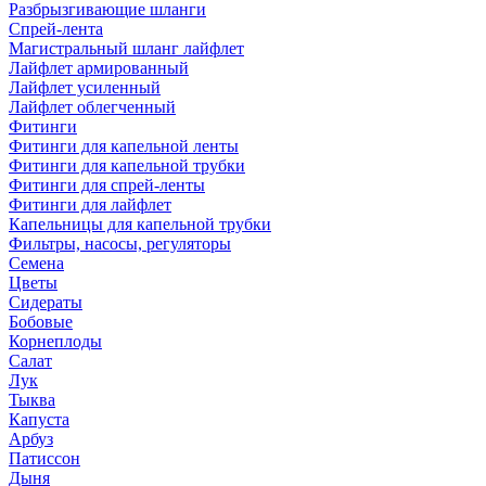
Разбрызгивающие шланги
Спрей-лента
Магистральный шланг лайфлет
Лайфлет армированный
Лайфлет усиленный
Лайфлет облегченный
Фитинги
Фитинги для капельной ленты
Фитинги для капельной трубки
Фитинги для спрей-ленты
Фитинги для лайфлет
Капельницы для капельной трубки
Фильтры, насосы, регуляторы
Семена
Цветы
Сидераты
Бобовые
Корнеплоды
Салат
Лук
Тыква
Капуста
Арбуз
Патиссон
Дыня