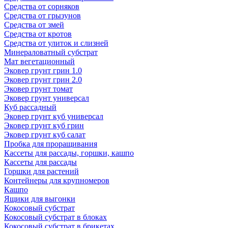
Средства от сорняков
Средства от грызунов
Средства от змей
Средства от кротов
Средства от улиток и слизней
Минераловатный субстрат
Мат вегетационный
Эковер грунт грин 1.0
Эковер грунт грин 2.0
Эковер грунт томат
Эковер грунт универсал
Куб рассадный
Эковер грунт куб универсал
Эковер грунт куб грин
Эковер грунт куб салат
Пробка для проращивания
Кассеты для рассады, горшки, кашпо
Кассеты для рассады
Горшки для растений
Контейнеры для крупномеров
Кашпо
Ящики для выгонки
Кокосовый субстрат
Кокосовый субстрат в блоках
Кокосовый субстрат в брикетах