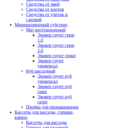
Средства от змей
Средства от кротов
Средства от улиток и
слизней
Минераловатный субстрат
Мат вегетационный
Эковер грунт грин
1.0
Эковер грунт грин
2.0
Эковер грунт томат
Эковер грунт
универсал
Куб рассадный
Эковер грунт куб
универсал
Эковер грунт куб
грин
Эковер грунт куб
салат
Пробка для проращивания
Кассеты для рассады, горшки,
кашпо
Кассеты для рассады
Горшки для растений