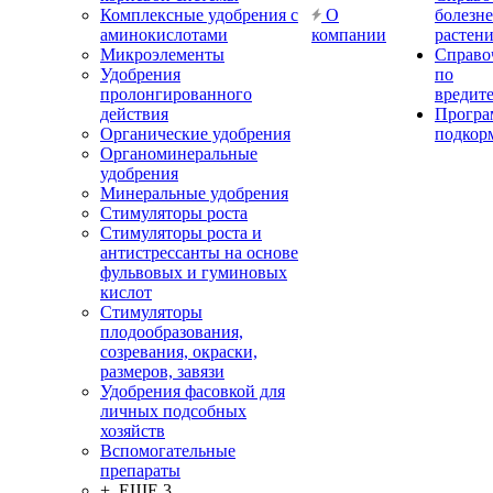
Комплексные удобрения с
О
болезн
аминокислотами
компании
растен
Микроэлементы
Справо
Удобрения
по
пролонгированного
вредит
действия
Прогр
Органические удобрения
подкор
Органоминеральные
удобрения
Минеральные удобрения
Стимуляторы роста
Стимуляторы роста и
антистрессанты на основе
фульвовых и гуминовых
кислот
Стимуляторы
плодообразования,
созревания, окраски,
размеров, завязи
Удобрения фасовкой для
личных подсобных
хозяйств
Вспомогательные
препараты
+ ЕЩЕ 3