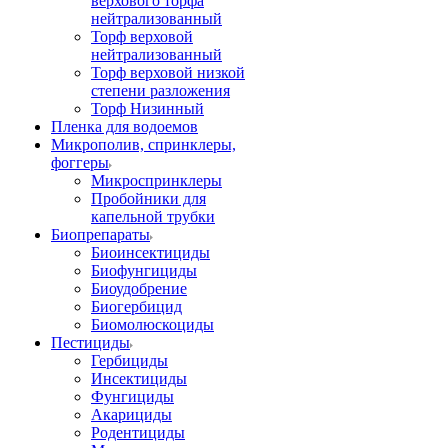
верхового торфа
нейтрализованный
Торф верховой
нейтрализованный
Торф верховой низкой
степени разложения
Торф Низинный
Пленка для водоемов
Микрополив, спринклеры,
фоггеры
Микроспринклеры
Пробойники для
капельной трубки
Биопрепараты
Биоинсектициды
Биофунгициды
Биоудобрение
Биогербицид
Биомолюскоциды
Пестициды
Гербициды
Инсектициды
Фунгициды
Акарициды
Родентициды