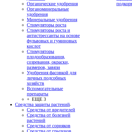
Органические удобрения
подкор
Органоминеральные
удобрения
Минеральные удобрения
Стимуляторы роста
Стимуляторы роста и
антистрессанты на основе
фульвовых и гуминовых
кислот
Стимуляторы
плодообразования,
созревания, окраски,
размеров, завязи
Удобрения фасовкой для
личных подсобных
хозяйств
Вспомогательные
препараты
+ ЕЩЕ 3
Средства защиты растений
Средства от вредителей
Средства от болезней
растений
Средства от сорняков
Средства от грызунов