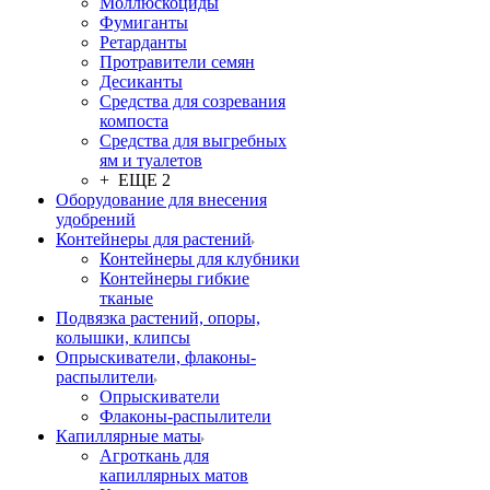
Моллюскоциды
Фумиганты
Ретарданты
Протравители семян
Десиканты
Средства для созревания
компоста
Средства для выгребных
ям и туалетов
+ ЕЩЕ 2
Оборудование для внесения
удобрений
Контейнеры для растений
Контейнеры для клубники
Контейнеры гибкие
тканые
Подвязка растений, опоры,
колышки, клипсы
Опрыскиватели, флаконы-
распылители
Опрыскиватели
Флаконы-распылители
Капиллярные маты
Агроткань для
капиллярных матов