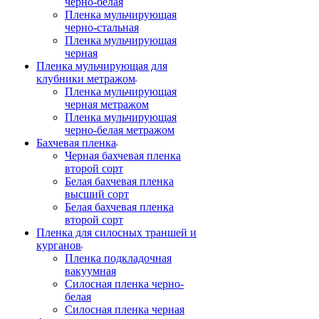
черно-белая
Пленка мульчирующая
черно-стальная
Пленка мульчирующая
черная
Пленка мульчирующая для
клубники метражом
Пленка мульчирующая
черная метражом
Пленка мульчирующая
черно-белая метражом
Бахчевая пленка
Черная бахчевая пленка
второй сорт
Белая бахчевая пленка
высший сорт
Белая бахчевая пленка
второй сорт
Пленка для силосных траншей и
курганов
Пленка подкладочная
вакуумная
Силосная пленка черно-
белая
Силосная пленка черная