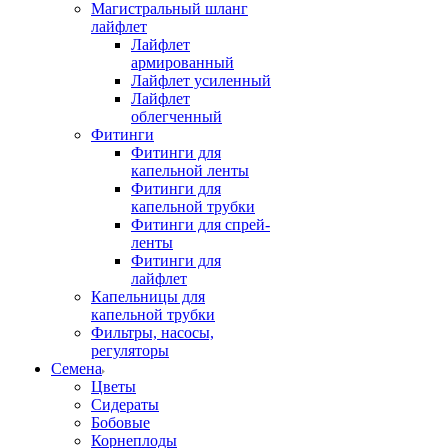
Магистральный шланг
лайфлет
Лайфлет
армированный
Лайфлет усиленный
Лайфлет
облегченный
Фитинги
Фитинги для
капельной ленты
Фитинги для
капельной трубки
Фитинги для спрей-
ленты
Фитинги для
лайфлет
Капельницы для
капельной трубки
Фильтры, насосы,
регуляторы
Семена
Цветы
Сидераты
Бобовые
Корнеплоды