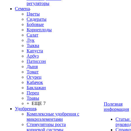
регуляторы
Семена
Цветы
Сидераты
Бобовые
Корнеплоды
Салат
Лук
Тыква
Капуста
Арбуз
Патиссон
Дыня
Томат
Огурец
Кабачок
Баклажан
Перец
Травы
+ ЕЩЕ 7
Полезная
Удобрения
информация
Комплексные удобрения с
микроэлементами
Статьи
Стимуляторы роста
руково
корневой системы
Справо