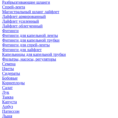
Разбрызгивающие шланги
Спрей-лента
Магистральный шланг лайфлет
Лайфлет армированный
Лайфлет усиленный
Лайфлет облегченный
Фитинги
Фитинги для капельной ленты
Фитинги для капельной трубки
Фитинги для спрей-ленты
Фитинги для лайфлет
Капельницы для капельной трубки
Фильтры, насосы, регуляторы
Семена
Цветы
Сидераты
Бобовые
Корнеплоды
Салат
Лук
Тыква
Капуста
Арбуз
Патиссон
Дыня