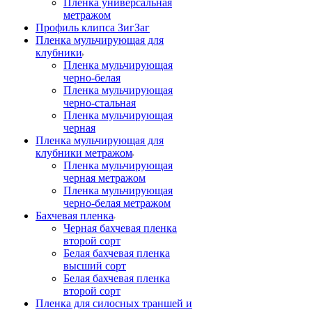
Пленка универсальная
метражом
Профиль клипса ЗигЗаг
Пленка мульчирующая для
клубники
Пленка мульчирующая
черно-белая
Пленка мульчирующая
черно-стальная
Пленка мульчирующая
черная
Пленка мульчирующая для
клубники метражом
Пленка мульчирующая
черная метражом
Пленка мульчирующая
черно-белая метражом
Бахчевая пленка
Черная бахчевая пленка
второй сорт
Белая бахчевая пленка
высший сорт
Белая бахчевая пленка
второй сорт
Пленка для силосных траншей и