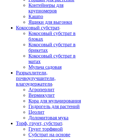
Контейнеры для
крупномеров
Кашпо
Ящики для выгонки
Кокосовый субстрат
Кокосовый субстрат в
блоках
Кокосовый субстрат в
брикетах
Кокосовый субстрат в
матах
Мульча садовая
Разрыхлители,
почвоулучшители,
влагоудержатели
Агроперлит
Вермикулит
Кора для мульчирования
Гидрогель для растений
Цеолит
Доломитовая мука
Торф, грунт, субстрат
Грунт торфяной
Субстрат на основе