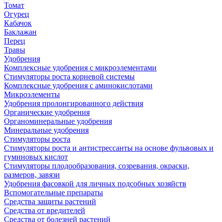
Томат
Огурец
Кабачок
Баклажан
Перец
Травы
Удобрения
Комплексные удобрения с микроэлементами
Стимуляторы роста корневой системы
Комплексные удобрения с аминокислотами
Микроэлементы
Удобрения пролонгированного действия
Органические удобрения
Органоминеральные удобрения
Минеральные удобрения
Стимуляторы роста
Стимуляторы роста и антистрессанты на основе фульвовых и
гуминовых кислот
Стимуляторы плодообразования, созревания, окраски,
размеров, завязи
Удобрения фасовкой для личных подсобных хозяйств
Вспомогательные препараты
Средства защиты растений
Средства от вредителей
Средства от болезней растений