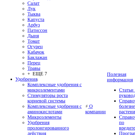
Салат
Лук
Тыква
Капуста
Арбуз
Патиссон
Дыня
Томат
Огурец
Кабачок
Баклажан
Перец
Травы
+ ЕЩЕ 7
Полезная
Удобрения
информация
Комплексные удобрения с
микроэлементами
Статьи
Стимуляторы роста
руково
корневой системы
Справо
Комплексные удобрения с
О
болезн
аминокислотами
компании
растен
Микроэлементы
Справо
Удобрения
по
пролонгированного
вредит
действия
Прогр