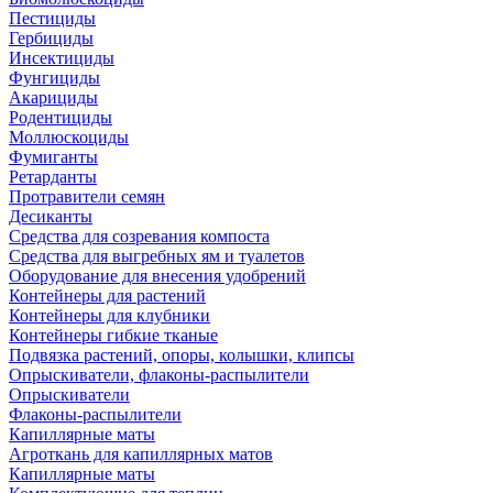
Пестициды
Гербициды
Инсектициды
Фунгициды
Акарициды
Родентициды
Моллюскоциды
Фумиганты
Ретарданты
Протравители семян
Десиканты
Средства для созревания компоста
Средства для выгребных ям и туалетов
Оборудование для внесения удобрений
Контейнеры для растений
Контейнеры для клубники
Контейнеры гибкие тканые
Подвязка растений, опоры, колышки, клипсы
Опрыскиватели, флаконы-распылители
Опрыскиватели
Флаконы-распылители
Капиллярные маты
Агроткань для капиллярных матов
Капиллярные маты