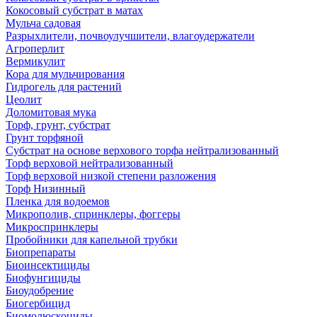
Кокосовый субстрат в матах
Мульча садовая
Разрыхлители, почвоулучшители, влагоудержатели
Агроперлит
Вермикулит
Кора для мульчирования
Гидрогель для растений
Цеолит
Доломитовая мука
Торф, грунт, субстрат
Грунт торфяной
Субстрат на основе верхового торфа нейтрализованный
Торф верховой нейтрализованный
Торф верховой низкой степени разложения
Торф Низинный
Пленка для водоемов
Микрополив, спринклеры, фоггеры
Микроспринклеры
Пробойники для капельной трубки
Биопрепараты
Биоинсектициды
Биофунгициды
Биоудобрение
Биогербицид
Биомолюскоциды