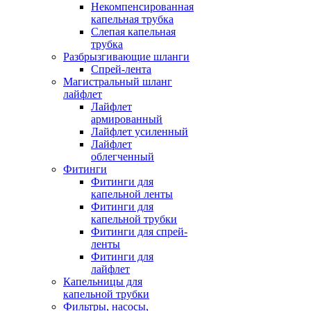
Некомпенсированная
капельная трубка
Слепая капельная
трубка
Разбрызгивающие шланги
Спрей-лента
Магистральный шланг
лайфлет
Лайфлет
армированный
Лайфлет усиленный
Лайфлет
облегченный
Фитинги
Фитинги для
капельной ленты
Фитинги для
капельной трубки
Фитинги для спрей-
ленты
Фитинги для
лайфлет
Капельницы для
капельной трубки
Фильтры, насосы,