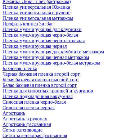
Южанка Люкс 5 лет (метражом)
Пленка универсальная Южанка
Пленка универсальная в рулоне
Пленка универсальная метражом
Профиль клипса ЗигЗаг
Пленка мульчирующая для клубники
Пленка мульчирующая черно-белая
Пленка мульчирующая черно-стальная
Пленка мульчирующая черная
Пленка мульчирующая для клубники метражом
Пленка мульчирующая черная метражом
Пленка мульчирующая черно-белая метражом
Бахчевая пленка
Черная бахчевая пленка второй сорт
Белая бахчевая пленка высший сорт
Белая бахчевая пленка второй сорт
Пленка для силосных траншей и курганов
Пленка подкладочная вакуумная
Силосная пленка черно-белая
Силосная пленка черная
Агроткань
Агроткань в рулонах
Агроткань фасованная
Сетки затеняющие
Сетка затеняющая фасованная