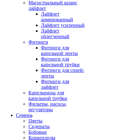
Магистральный шланг
лайфлет
Лайфлет
армированный
Лайфлет усиленный
Лайфлет
облегченный
Фитинги
Фитинги для
капельной ленты
Фитинги для
капельной трубки
Фитинги для спрей-
ленты
Фитинги для
лайфлет
Капельницы для
капельной трубки
Фильтры, насосы,
регуляторы
Семена
Цветы
Сидераты
Бобовые
Корнеплоды