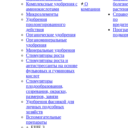
Комплексные удобрения с
О
болезн
аминокислотами
компании
растен
Микроэлементы
Справо
Удобрения
по
пролонгированного
вредит
действия
Прогр
Органические удобрения
подкор
Органоминеральные
удобрения
Минеральные удобрения
Стимуляторы роста
Стимуляторы роста и
антистрессанты на основе
фульвовых и гуминовых
кислот
Стимуляторы
плодообразования,
созревания, окраски,
размеров, завязи
Удобрения фасовкой для
личных подсобных
хозяйств
Вспомогательные
препараты
+ ЕЩЕ 3