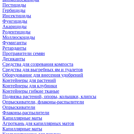
Пестициды
Гербициды
Инсектициды
Фунгициды
Акарициды
Родентициды
Моллюскоциды
Фумиганты
Ретарданты
Протравители семян
Десиканты
Средства для созревания компоста
Средства для выгребных ям и туалетов
Оборудование для внесения удобрений
Контейнеры для растений
Контейнеры для клубники
Контейнеры гибкие тканые
Подвязка растений, опоры, колышки, клипсы
Опрыскиватели, флаконы-распылители
Опрыскиватели
Флаконы-распылители
Капиллярные маты
Агроткань для капиллярных матов
Капиллярные маты