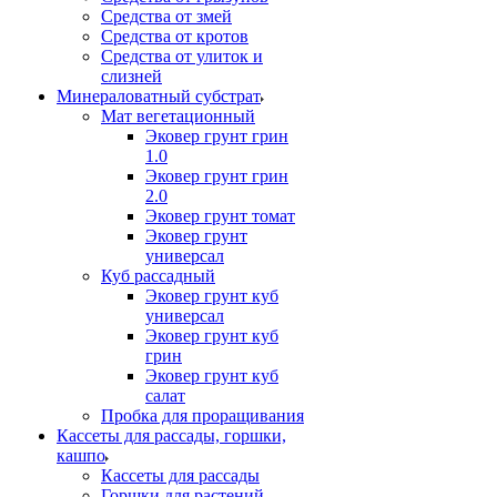
Средства от змей
Средства от кротов
Средства от улиток и
слизней
Минераловатный субстрат
Мат вегетационный
Эковер грунт грин
1.0
Эковер грунт грин
2.0
Эковер грунт томат
Эковер грунт
универсал
Куб рассадный
Эковер грунт куб
универсал
Эковер грунт куб
грин
Эковер грунт куб
салат
Пробка для проращивания
Кассеты для рассады, горшки,
кашпо
Кассеты для рассады
Горшки для растений