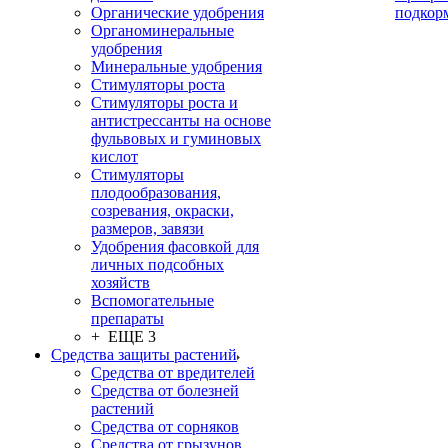
Органические удобрения
подкор
Органоминеральные
удобрения
Минеральные удобрения
Стимуляторы роста
Стимуляторы роста и
антистрессанты на основе
фульвовых и гуминовых
кислот
Стимуляторы
плодообразования,
созревания, окраски,
размеров, завязи
Удобрения фасовкой для
личных подсобных
хозяйств
Вспомогательные
препараты
+ ЕЩЕ 3
Средства защиты растений
Средства от вредителей
Средства от болезней
растений
Средства от сорняков
Средства от грызунов