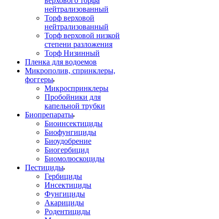
верхового торфа
нейтрализованный
Торф верховой
нейтрализованный
Торф верховой низкой
степени разложения
Торф Низинный
Пленка для водоемов
Микрополив, спринклеры,
фоггеры
Микроспринклеры
Пробойники для
капельной трубки
Биопрепараты
Биоинсектициды
Биофунгициды
Биоудобрение
Биогербицид
Биомолюскоциды
Пестициды
Гербициды
Инсектициды
Фунгициды
Акарициды
Родентициды