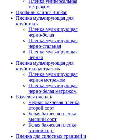
Пленка универсальная
метражом
Профиль клипса ЗигЗаг
Пленка мульчирующая для
клубники
Пленка мульчирующая
черно-белая
Пленка мульчирующая
черно-стальная
Пленка мульчирующая
черная
Пленка мульчирующая для
клубники метражом
Пленка мульчирующая
черная метражом
Пленка мульчирующая
черно-белая метражом
Бахчевая пленка
Черная бахчевая пленка
второй сорт
Белая бахчевая пленка
высший сорт
Белая бахчевая пленка
второй сорт
Пленка для силосных траншей и