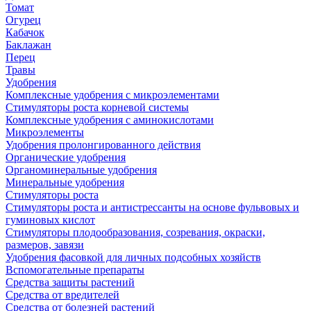
Томат
Огурец
Кабачок
Баклажан
Перец
Травы
Удобрения
Комплексные удобрения с микроэлементами
Стимуляторы роста корневой системы
Комплексные удобрения с аминокислотами
Микроэлементы
Удобрения пролонгированного действия
Органические удобрения
Органоминеральные удобрения
Минеральные удобрения
Стимуляторы роста
Стимуляторы роста и антистрессанты на основе фульвовых и
гуминовых кислот
Стимуляторы плодообразования, созревания, окраски,
размеров, завязи
Удобрения фасовкой для личных подсобных хозяйств
Вспомогательные препараты
Средства защиты растений
Средства от вредителей
Средства от болезней растений