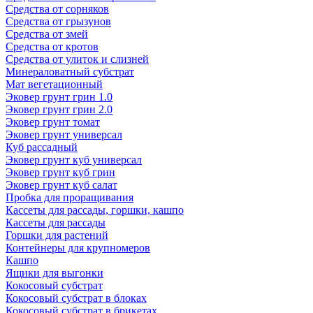
Средства от сорняков
Средства от грызунов
Средства от змей
Средства от кротов
Средства от улиток и слизней
Минераловатный субстрат
Мат вегетационный
Эковер грунт грин 1.0
Эковер грунт грин 2.0
Эковер грунт томат
Эковер грунт универсал
Куб рассадный
Эковер грунт куб универсал
Эковер грунт куб грин
Эковер грунт куб салат
Пробка для проращивания
Кассеты для рассады, горшки, кашпо
Кассеты для рассады
Горшки для растений
Контейнеры для крупномеров
Кашпо
Ящики для выгонки
Кокосовый субстрат
Кокосовый субстрат в блоках
Кокосовый субстрат в брикетах