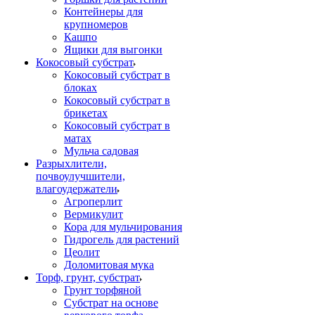
Контейнеры для
крупномеров
Кашпо
Ящики для выгонки
Кокосовый субстрат
Кокосовый субстрат в
блоках
Кокосовый субстрат в
брикетах
Кокосовый субстрат в
матах
Мульча садовая
Разрыхлители,
почвоулучшители,
влагоудержатели
Агроперлит
Вермикулит
Кора для мульчирования
Гидрогель для растений
Цеолит
Доломитовая мука
Торф, грунт, субстрат
Грунт торфяной
Субстрат на основе