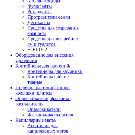
Моллюскоциды
Фумиганты
Ретарданты
Протравители семян
Десиканты
Средства для созревания
компоста
Средства для выгребных
ям и туалетов
+ ЕЩЕ 2
Оборудование для внесения
удобрений
Контейнеры для растений
Контейнеры для клубники
Контейнеры гибкие
тканые
Подвязка растений, опоры,
колышки, клипсы
Опрыскиватели, флаконы-
распылители
Опрыскиватели
Флаконы-распылители
Капиллярные маты
Агроткань для
капиллярных матов