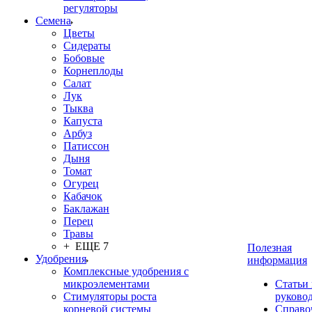
регуляторы
Семена
Цветы
Сидераты
Бобовые
Корнеплоды
Салат
Лук
Тыква
Капуста
Арбуз
Патиссон
Дыня
Томат
Огурец
Кабачок
Баклажан
Перец
Травы
+ ЕЩЕ 7
Полезная
Удобрения
информация
Комплексные удобрения с
микроэлементами
Статьи
Стимуляторы роста
руково
корневой системы
Справо