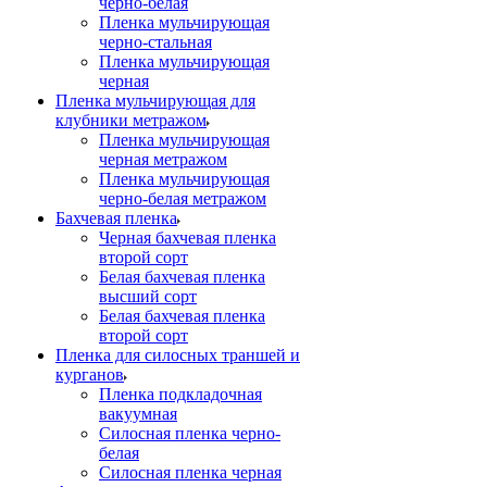
черно-белая
Пленка мульчирующая
черно-стальная
Пленка мульчирующая
черная
Пленка мульчирующая для
клубники метражом
Пленка мульчирующая
черная метражом
Пленка мульчирующая
черно-белая метражом
Бахчевая пленка
Черная бахчевая пленка
второй сорт
Белая бахчевая пленка
высший сорт
Белая бахчевая пленка
второй сорт
Пленка для силосных траншей и
курганов
Пленка подкладочная
вакуумная
Силосная пленка черно-
белая
Силосная пленка черная