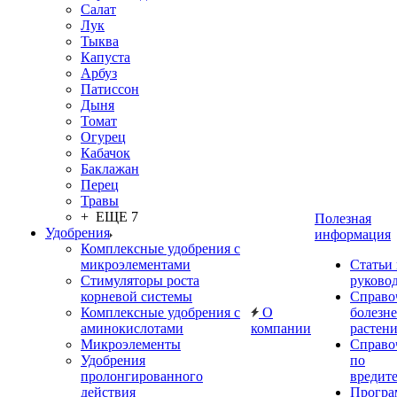
Салат
Лук
Тыква
Капуста
Арбуз
Патиссон
Дыня
Томат
Огурец
Кабачок
Баклажан
Перец
Травы
+ ЕЩЕ 7
Полезная
Удобрения
информация
Комплексные удобрения с
микроэлементами
Статьи
Стимуляторы роста
руково
корневой системы
Справо
Комплексные удобрения с
О
болезн
аминокислотами
компании
растен
Микроэлементы
Справо
Удобрения
по
пролонгированного
вредит
действия
Прогр