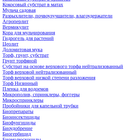
Кокосовый субстрат в матах
Мульча садовая
Разрыхлители, почвоулучшители, влагоудержатели
Агроперлит
Вермикулит
Кора для мульчирования
Гидрогель для растений
Цеолит
Доломитовая мука
Торф, грунт, субстрат
Грунт торфяной
Субстрат на основе верхового торфа нейтрализованный
Торф верховой нейтрализованный
Торф верховой низкой степени разложения
Торф Низинный
Пленка для водоемов
Микрополив, спринклеры, фоггеры
Микроспринклеры
Пробойники для капельной трубки
Биопрепараты
Биоинсектициды
Биофунгициды
Биоудобрение
Биогербицид
Биомолюскоциды