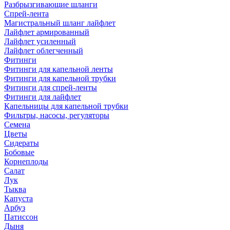
Разбрызгивающие шланги
Спрей-лента
Магистральный шланг лайфлет
Лайфлет армированный
Лайфлет усиленный
Лайфлет облегченный
Фитинги
Фитинги для капельной ленты
Фитинги для капельной трубки
Фитинги для спрей-ленты
Фитинги для лайфлет
Капельницы для капельной трубки
Фильтры, насосы, регуляторы
Семена
Цветы
Сидераты
Бобовые
Корнеплоды
Салат
Лук
Тыква
Капуста
Арбуз
Патиссон
Дыня