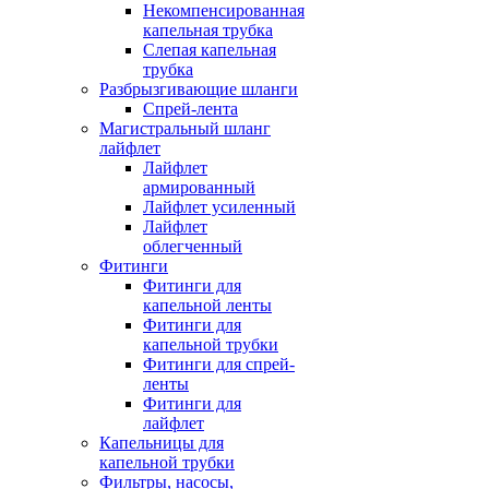
Некомпенсированная
капельная трубка
Слепая капельная
трубка
Разбрызгивающие шланги
Спрей-лента
Магистральный шланг
лайфлет
Лайфлет
армированный
Лайфлет усиленный
Лайфлет
облегченный
Фитинги
Фитинги для
капельной ленты
Фитинги для
капельной трубки
Фитинги для спрей-
ленты
Фитинги для
лайфлет
Капельницы для
капельной трубки
Фильтры, насосы,