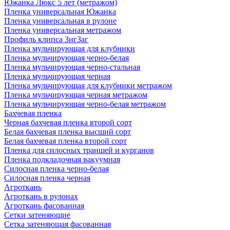
Южанка Люкс 5 лет (метражом)
Пленка универсальная Южанка
Пленка универсальная в рулоне
Пленка универсальная метражом
Профиль клипса ЗигЗаг
Пленка мульчирующая для клубники
Пленка мульчирующая черно-белая
Пленка мульчирующая черно-стальная
Пленка мульчирующая черная
Пленка мульчирующая для клубники метражом
Пленка мульчирующая черная метражом
Пленка мульчирующая черно-белая метражом
Бахчевая пленка
Черная бахчевая пленка второй сорт
Белая бахчевая пленка высший сорт
Белая бахчевая пленка второй сорт
Пленка для силосных траншей и курганов
Пленка подкладочная вакуумная
Силосная пленка черно-белая
Силосная пленка черная
Агроткань
Агроткань в рулонах
Агроткань фасованная
Сетки затеняющие
Сетка затеняющая фасованная